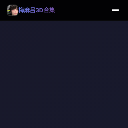
梅麻吕3D合集