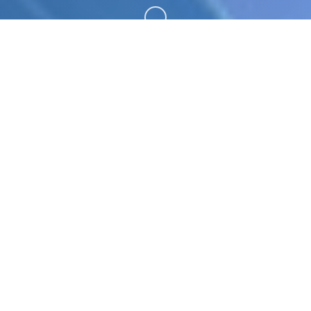
向下滚动
🔋 galGame介绍
蛇之交响曲是在一个被性病毒吞噬的世界里，一个年
轻人发现自己迷失在远离家乡的大城市里，并拥有一
件神秘的遗物。 在一群美女的帮助下，发现你的身
份，并揭露一个让天堂和地狱陷入战争边缘的复仇阴