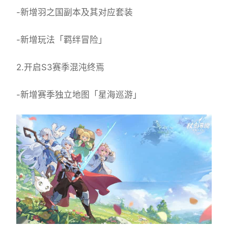
-新增羽之国副本及其对应套装
-新增玩法「羁绊冒险」
2.开启S3赛季混沌终焉
-新增赛季独立地图「星海巡游」