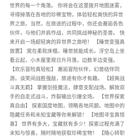
世界的每一个角落。 你将会在这里拨开地图迷雾，
寻得掉落在各地的珍稀宝物，体验轻松爽快的异世
界之旅。当然，在旅途的过程中，你还会邂逅各色
伙伴，与他们并肩作战，共同挑战神秘的圣兽。 快
来开启一场超轻爽的异世界之旅吧！ 【睡觉变强真
放置】 窝在柔软床榻，睡觉就能成长。浮空岛上坐
看云起，小木屋里观日升月落，边数羊边变强。
【欢乐冒险真轻松】 邂逅冒险伙伴，幻兽结伴同
游。谈笑间战胜强敌，旅途有你才有趣。 【超爽战
斗真无羁】 掌握剑技魔法，肆意支配战场。解放双
手的自走式战斗，炸裂输出引爆全场。 【世界探索
真自由】 探索国度地图，领略各地风貌。地图中的
隐藏任务和未知宝藏等你来解锁！ 【地图寻宝真惊
喜】 世界有多大，宝藏就有多少！探索过程充满了
未知与惊喜，随时随地获取珍稀宝物！ 【随心转职