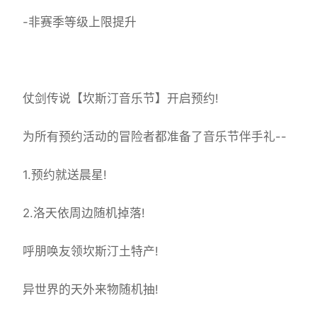
-非赛季等级上限提升
仗剑传说【坎斯汀音乐节】开启预约!
为所有预约活动的冒险者都准备了音乐节伴手礼--
1.预约就送晨星!
2.洛天依周边随机掉落!
呼朋唤友领坎斯汀土特产!
异世界的天外来物随机抽!