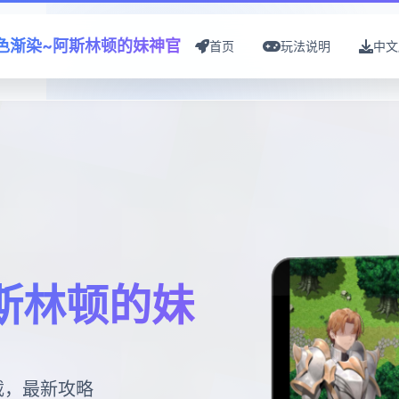
色渐染~阿斯林顿的妹神官
首页
玩法说明
中文
斯林顿的妹
载，最新攻略