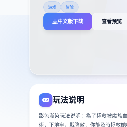
游戏
冒险
中文版下载
查看预览
玩法说明
影色渐染玩法说明：為了拯救被魔族
術，下地牢，戰強敵，你能及時拯救她