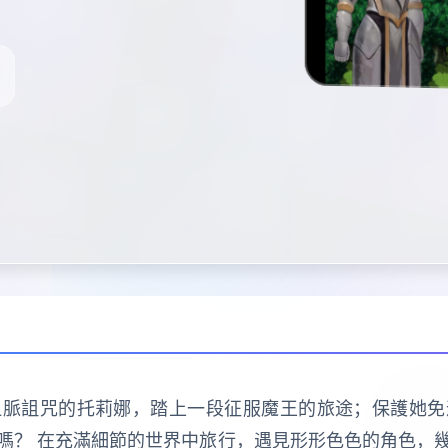
血脈詛咒的托莉娜，踏上一段征服魔王的旅途；保護她免
嗎？ 在充滿細節的世界中旅行，遇見形形色色的角色，