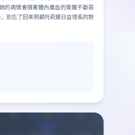
她的病情會隨著體內魔血的覺醒不斷惡
後，別忘了回來照顧托莉娜日益增長的對