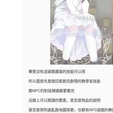
畢竟沒有迴避跟護盾的技能可以用
所以還是先直接回家跑完劇情的教學拿技能
跟NPC的對話建議都要看完
沿路上可以閱讀的要素，甚至是物品的說明
甚至是想到處亂跑地圖探索，也都有RPG遊戲的樂