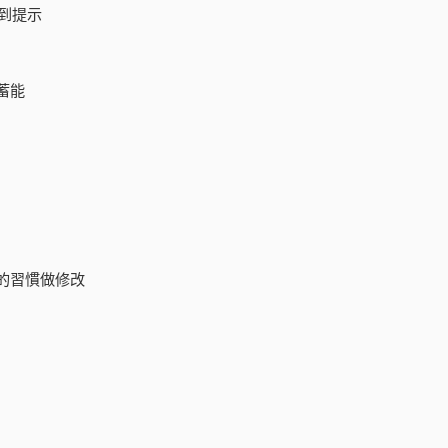
到提示
蓄能
的習慣做修改