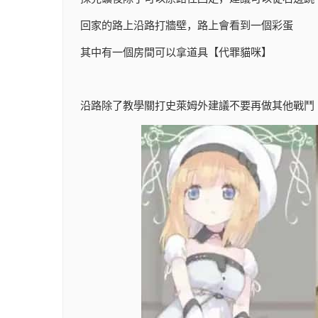
回家的路上沿路打牆壁，路上會看到一個彩蛋
其中有一個房間可以拿道具【代罪貓咪】
沿路除了教學關打史萊姆外建議不要再做其他戰鬥