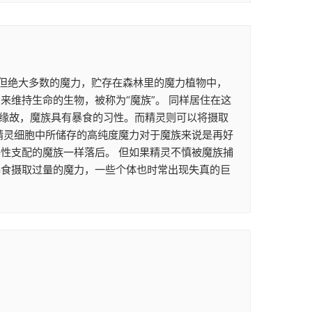
。 但绝大多数的魔力，贮存在森林里的魔力植物中，
维持生命的生物，被称为“魔族”。 同样居住在这
的缘故，魔族具有暴食的习性。而精灵则可以将摄取
精灵细胞中所储存的高纯度魔力对于魔族来说是再好
性支配的魔族一样落后。 但如果精灵不慎被魔族捕
暴食摄取过量的魔力，一些个体也时常出现失真的巨