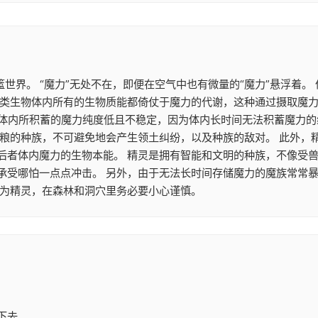
篮世界。 “魔力”无处不在，即便在空气中也有微量的“魔力”悬浮着
类生物体内所有的生物质能都倚仗于魔力的代谢，这种通过摄取魔力来
魔族体内所积蓄的魔力纯度低且不稳定，因为体内长时间无法积蓄魔力
食粮的种族，不可避免地会产生领土纠纷，以及种族的敌对。 此外，
后者体内魔力的生物本能。 精灵是拥有智能和文明的种族，不像受兽
承受哪怕一点点冲击。 另外，由于无法长时间存储魔力的魔族常常
作为精灵，在森林和洞穴里务必要小心谨慎。
下去