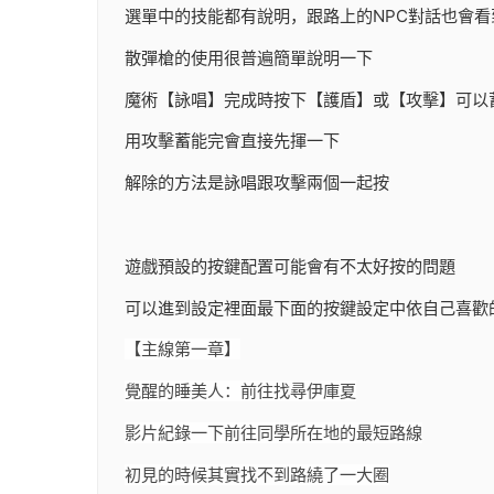
選單中的技能都有說明，跟路上的NPC對話也會看
散彈槍的使用很普遍簡單說明一下
魔術【詠唱】完成時按下【護盾】或【攻擊】可以
用攻擊蓄能完會直接先揮一下
解除的方法是詠唱跟攻擊兩個一起按
遊戲預設的按鍵配置可能會有不太好按的問題
可以進到設定裡面最下面的按鍵設定中依自己喜歡
【主線第一章】
覺醒的睡美人：前往找尋伊庫夏
影片紀錄一下前往同學所在地的最短路線
初見的時候其實找不到路繞了一大圈