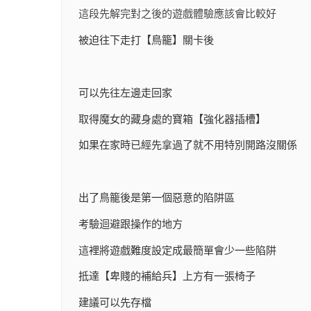
這段先解完對之後的遊戲體驗應該會比較好
被迫往下走打【鳥籠】關卡後
可以先往左邊走回家
取得魔女的藏身處的寶箱【強化器插槽】
如果在家時已經先拿過了就不用特別開路沒關係
出了鳥籠後是第一個惡意的陷阱區
考驗迴避跟操作的地方
這裡將遊戲難度設定成最簡單會少一些陷阱
抵達【卑賤的補給兵】上方有一張椅子
建議可以先存檔