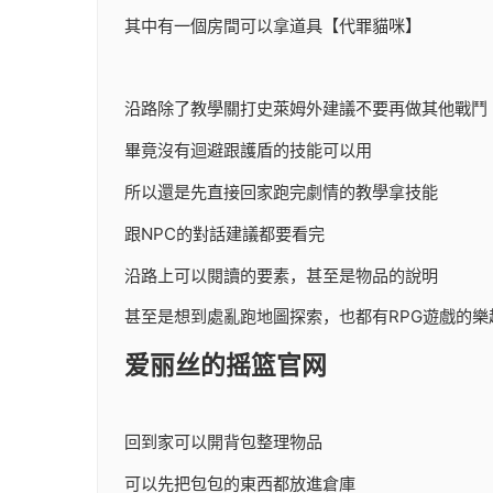
其中有一個房間可以拿道具【代罪貓咪】
沿路除了教學關打史萊姆外建議不要再做其他戰鬥
畢竟沒有迴避跟護盾的技能可以用
所以還是先直接回家跑完劇情的教學拿技能
跟NPC的對話建議都要看完
沿路上可以閱讀的要素，甚至是物品的說明
甚至是想到處亂跑地圖探索，也都有RPG遊戲的樂
爱丽丝的摇篮官网
回到家可以開背包整理物品
可以先把包包的東西都放進倉庫