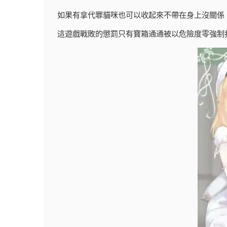
如果有拿代罪貓咪也可以收起來不帶在身上沒關係
這遊戲戰敗的懲罰只有寶箱通通被以危險度零強制