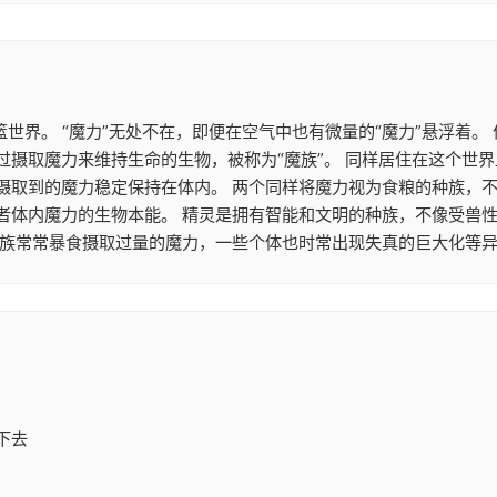
篮世界。 “魔力”无处不在，即便在空气中也有微量的“魔力”悬浮着
摄取魔力来维持生命的生物，被称为“魔族”。 同样居住在这个世界
摄取到的魔力稳定保持在体内。 两个同样将魔力视为食粮的种族，
者体内魔力的生物本能。 精灵是拥有智能和文明的种族，不像受兽
魔族常常暴食摄取过量的魔力，一些个体也时常出现失真的巨大化等异
下去