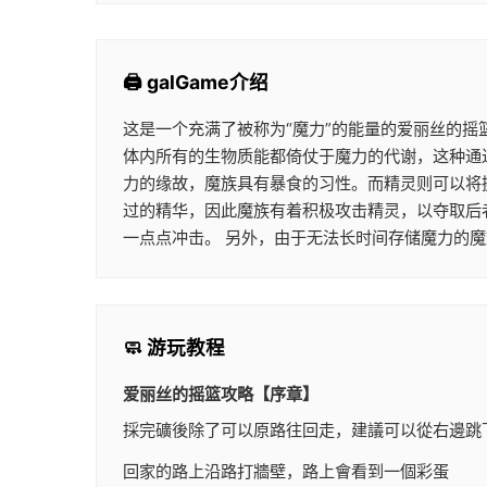
🖨️ galGame介绍
这是一个充满了被称为“魔力”的能量的爱丽丝的摇
体内所有的生物质能都倚仗于魔力的代谢，这种通过
力的缘故，魔族具有暴食的习性。而精灵则可以将
过的精华，因此魔族有着积极攻击精灵，以夺取后
一点点冲击。 另外，由于无法长时间存储魔力的
🧼 游玩教程
爱丽丝的摇篮攻略【序章】
採完礦後除了可以原路往回走，建議可以從右邊跳
回家的路上沿路打牆壁，路上會看到一個彩蛋