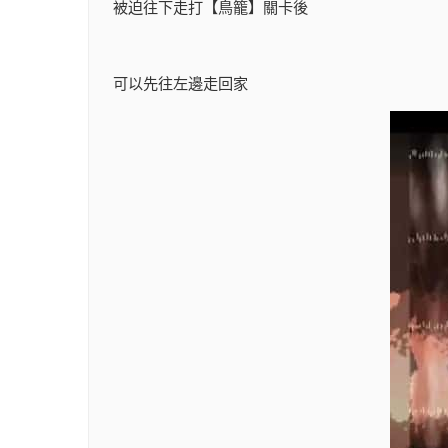
被迫往下走打【鳥籠】關卡後
可以先往左邊走回家