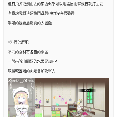
還有飛彈或劍山丟的東西似乎可以用護盾衝擊或普攻打回去
老實說我對這類格鬥遊戲(咦?)沒有很熟悉
手殘的我要盾反真的太困難
※料理怎麼配
不同的食材有各自的乘區
一般來說血開頭的水果是加HP
取得較困難的肉類會加攻擊力