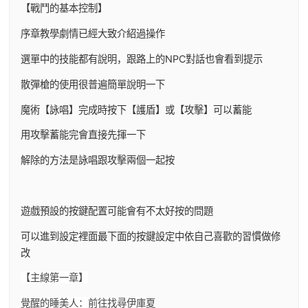
【戰鬥的基本控制】
序章教學劇情已經大致介紹過操作
選單中的技能都有說明，跟路上的NPC對話也會看到提示
散彈槍的使用很普遍簡單說明一下
魔術【詠唱】完成時按下【護盾】或【攻擊】可以蓄能
用攻擊蓄能完會直接先揮一下
解除的方法是詠唱跟攻擊兩個一起按
遊戲預設的按鍵配置可能會有不太好按的問題
可以進到設定裡面最下面的按鍵設定中依自己喜歡的習慣做修
改
【主線第一章】
覺醒的睡美人：前往找尋伊庫夏