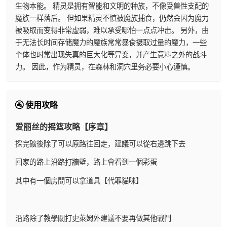
生物本能。 精灵是拥有智能和文明的种族，不像受兽性支配的
魔族一样落后。 但如果精灵不慎被魔族捕食，仍然会因为魔力
被吸取而变得非常虚弱，难以承受哪怕一点点冲击。 另外，由
于无法长时间存储魔力的魔族常常暴食摄取过量的魔力，一些
个体也时常出现失真的巨大化等异变，并产生意料之外的战斗
力。 因此，作为精灵，在森林和洞穴里务必要小心谨慎。
🚰 使用攻略
爱丽丝的摇篮攻略【序章】
採完礦後除了可以原路往回走，建議可以從右邊跳下去
回家的路上沿路打牆壁，路上會看到一個彩蛋
其中有一個房間可以拿道具【代罪貓咪】
沿路除了教學關打史萊姆外建議不要再做其他戰鬥