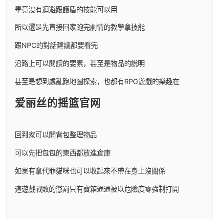
畢竟沒有迴避跟護盾的技能可以用
所以還是先直接回家跑完劇情的教學拿技能
跟NPC的對話建議都要看完
沿路上可以閱讀的要素，甚至是物品的說明
甚至是想到處亂跑地圖探索，也都有RPG遊戲的樂趣在
爱丽丝的摇篮官网
回到家可以開背包整理物品
可以先把包包的東西都放進倉庫
如果有拿代罪貓咪也可以收起來不帶在身上沒關係
這遊戲戰敗的懲罰只有寶箱通通被以危險度零強制打開