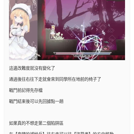
這邊改難度就沒有變化了
通過後往右往下走就會來到同學所在地前的椅子了
戰鬥前記得先存檔
戰鬥結束後可以先回據點一趟
如果真的不想走第二個陷阱區