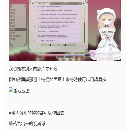
我也是看別人的影片才知道
例如救同學那邊土蛇從地面鑽出來的時候可以用護盾擋
※敵人發射的物體都可以彈回去
蘑菇丟出來的瓦斯球