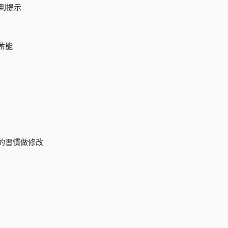
到提示
蓄能
的習慣做修改