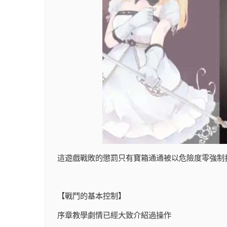
這遊戲戰敗的懲罰只有寶箱通通被以危險度零強制
【戰鬥的基本控制】
序章教學劇情已經大致介紹過操作