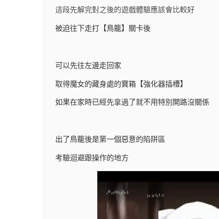
這段先解完對之後的遊戲體驗應該會比較好
被迫往下走打【鳥籠】關卡後
可以先往左邊走回家
取得魔女的藏身處的寶箱【強化器插槽】
如果在家時已經先拿過了就不用特別開路沒關係
出了鳥籠後是第一個惡意的陷阱區
考驗迴避跟操作的地方