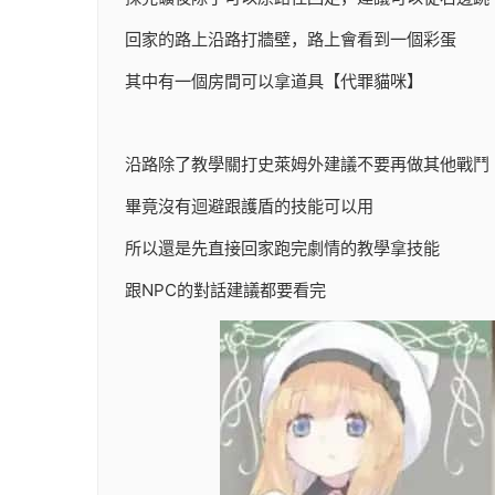
回家的路上沿路打牆壁，路上會看到一個彩蛋
其中有一個房間可以拿道具【代罪貓咪】
沿路除了教學關打史萊姆外建議不要再做其他戰鬥
畢竟沒有迴避跟護盾的技能可以用
所以還是先直接回家跑完劇情的教學拿技能
跟NPC的對話建議都要看完