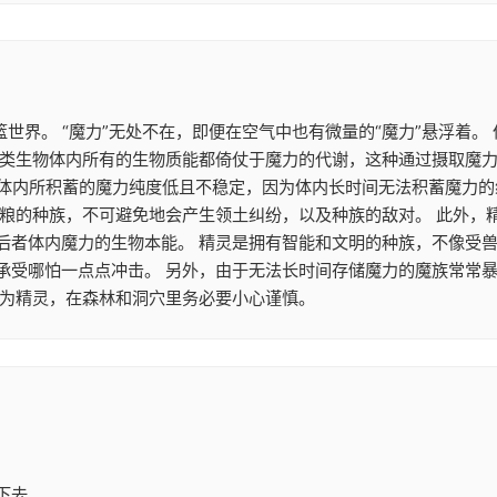
篮世界。 “魔力”无处不在，即便在空气中也有微量的“魔力”悬浮着
类生物体内所有的生物质能都倚仗于魔力的代谢，这种通过摄取魔力来
魔族体内所积蓄的魔力纯度低且不稳定，因为体内长时间无法积蓄魔力
食粮的种族，不可避免地会产生领土纠纷，以及种族的敌对。 此外，
后者体内魔力的生物本能。 精灵是拥有智能和文明的种族，不像受兽
承受哪怕一点点冲击。 另外，由于无法长时间存储魔力的魔族常常
作为精灵，在森林和洞穴里务必要小心谨慎。
下去