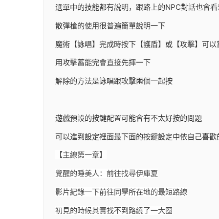
選單中的技能都有說明，跟路上的NPC對話也會看
散彈槍的使用很普遍簡單說明一下
魔術【詠唱】完成時按下【護盾】或【攻擊】可以
用攻擊蓄能完會直接先揮一下
解除的方法是詠唱跟攻擊兩個一起按
遊戲預設的按鍵配置可能會有不太好按的問題
可以進到設定裡面最下面的按鍵設定中依自己喜歡
【主線第一章】
覺醒的睡美人：前往找尋伊庫夏
影片紀錄一下前往同學所在地的最短路線
初見的時候其實找不到路繞了一大圈