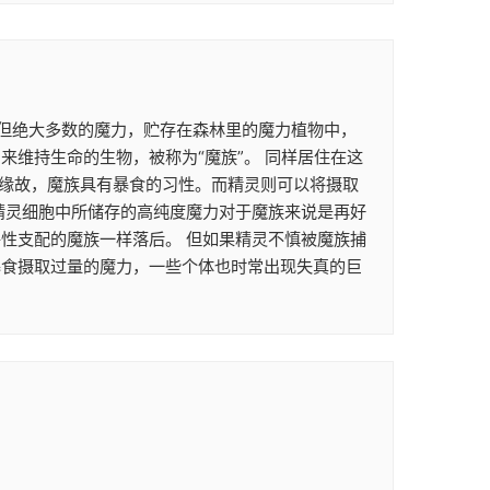
。 但绝大多数的魔力，贮存在森林里的魔力植物中，
维持生命的生物，被称为“魔族”。 同样居住在这
的缘故，魔族具有暴食的习性。而精灵则可以将摄取
精灵细胞中所储存的高纯度魔力对于魔族来说是再好
性支配的魔族一样落后。 但如果精灵不慎被魔族捕
暴食摄取过量的魔力，一些个体也时常出现失真的巨