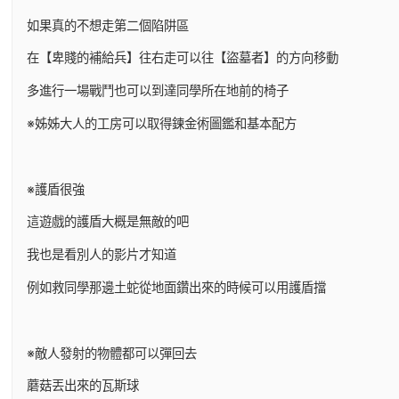
如果真的不想走第二個陷阱區
在【卑賤的補給兵】往右走可以往【盜墓者】的方向移動
多進行一場戰鬥也可以到達同學所在地前的椅子
※姊姊大人的工房可以取得鍊金術圖鑑和基本配方
※護盾很強
這遊戲的護盾大概是無敵的吧
我也是看別人的影片才知道
例如救同學那邊土蛇從地面鑽出來的時候可以用護盾擋
※敵人發射的物體都可以彈回去
蘑菇丟出來的瓦斯球