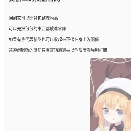
回到家可以開背包整理物品
可以先把包包的東西都放進倉庫
如果有拿代罪貓咪也可以收起來不帶在身上沒關係
這遊戲戰敗的懲罰只有寶箱通通被以危險度零強制打開