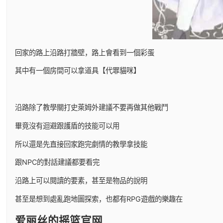
回家的路上沿路打牆壁，路上會看到一個彩蛋
其中有一個房間可以拿道具【代罪貓咪】
沿路除了教學關打史萊姆外建議不要再做其他戰鬥
畢竟沒有迴避跟護盾的技能可以用
所以還是先直接回家跑完劇情的教學拿技能
跟NPC的對話建議都要看完
沿路上可以閱讀的要素，甚至是物品的說明
甚至是想到處亂跑地圖探索，也都有RPG遊戲的樂趣在
爱丽丝的摇篮官网