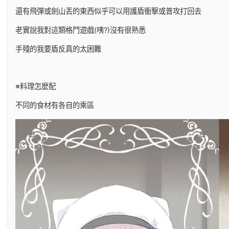
還有飛彈或劍山丟的東西似乎可以用護盾衝擊或普攻打回去
老實說我對這類格鬥遊戲(咦?)沒有很熟悉
手殘的我要盾反真的太困難
※料理怎麼配
不同的食材有各自的乘區