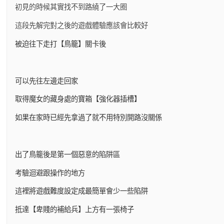
初見的時候其實找不到路繞了一大圈
這段先解完對之後的遊戲體驗應該會比較好
被迫往下走打【鳥籠】關卡後
可以先往左邊走回家
取得魔女的藏身處的寶箱【強化器插槽】
如果在家時已經先拿過了就不用特別開路沒關係
出了鳥籠後是第一個惡意的陷阱區
考驗迴避跟操作的地方
這裡將遊戲難度設定成最簡單會少一些陷阱
抵達【卑賤的補給兵】上方有一張椅子