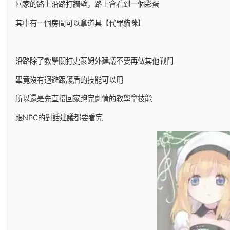
回家的路上沿路打牆壁，路上會看到一個彩蛋
其中有一個房間可以拿道具【代罪貓咪】
沿路除了教學關打史萊姆外建議不要再做其他戰鬥
畢竟沒有迴避跟護盾的技能可以用
所以還是先直接回家跑完劇情的教學拿技能
跟NPC的對話建議都要看完