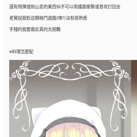
還有飛彈或劍山丟的東西似乎可以用護盾衝擊或普攻打回去
老實說我對這類格鬥遊戲(咦?)沒有很熟悉
手殘的我要盾反真的太困難
※料理怎麼配