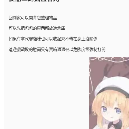
回到家可以開背包整理物品
可以先把包包的東西都放進倉庫
如果有拿代罪貓咪也可以收起來不帶在身上沒關係
這遊戲戰敗的懲罰只有寶箱通通被以危險度零強制打開