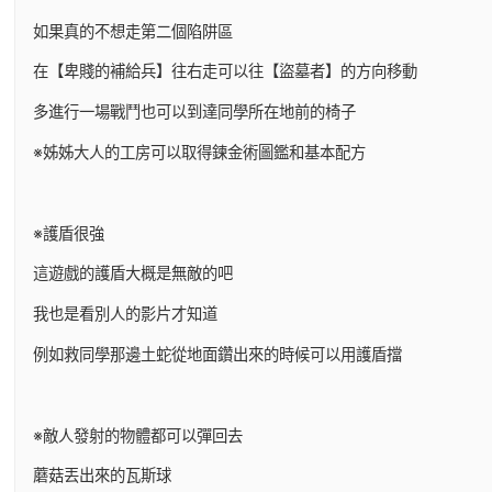
如果真的不想走第二個陷阱區
在【卑賤的補給兵】往右走可以往【盜墓者】的方向移動
多進行一場戰鬥也可以到達同學所在地前的椅子
※姊姊大人的工房可以取得鍊金術圖鑑和基本配方
※護盾很強
這遊戲的護盾大概是無敵的吧
我也是看別人的影片才知道
例如救同學那邊土蛇從地面鑽出來的時候可以用護盾擋
※敵人發射的物體都可以彈回去
蘑菇丟出來的瓦斯球