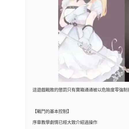
這遊戲戰敗的懲罰只有寶箱通通被以危險度零強制
【戰鬥的基本控制】
序章教學劇情已經大致介紹過操作