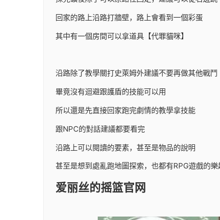
回家的路上沿路打牆壁，路上會看到一個彩蛋
其中有一個房間可以拿道具【代罪貓咪】
沿路除了教學關打史萊姆外建議不要再做其他戰鬥
畢竟沒有迴避跟護盾的技能可以用
所以還是先直接回家跑完劇情的教學拿技能
跟NPC的對話建議都要看完
沿路上可以閱讀的要素，甚至是物品的說明
甚至是想到處亂跑地圖探索，也都有RPG遊戲的樂
爱丽丝的摇篮官网