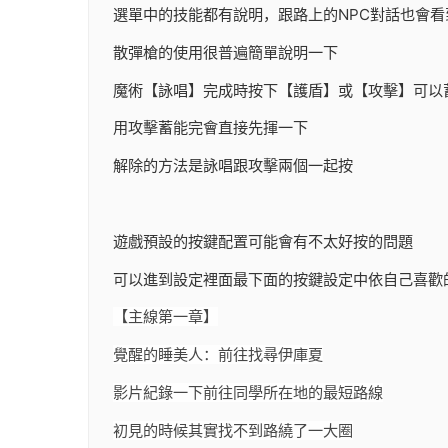
選單中的技能都有說明，跟路上的NPC對話也會看
散彈槍的使用很普遍簡單說明一下
魔術【詠唱】完成時按下【護盾】或【攻擊】可以
用攻擊蓄能完會直接先揮一下
解除的方法是詠唱跟攻擊兩個一起按
遊戲預設的按鍵配置可能會有不太好按的問題
可以進到設定裡面最下面的按鍵設定中依自己喜歡
【主線第一章】
覺醒的睡美人：前往找尋伊庫夏
影片紀錄一下前往同學所在地的最短路線
初見的時候其實找不到路繞了一大圈