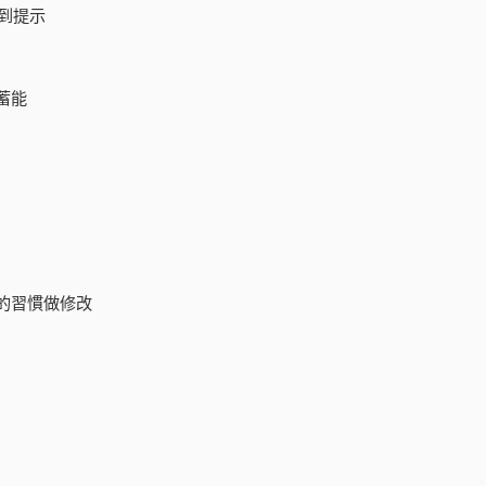
到提示
蓄能
的習慣做修改