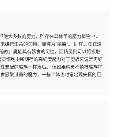
。 但绝大多数的魔力，贮存在森林里的魔力植物中，
维持生命的生物，被称为“魔族”。 同样居住在这
的缘故，魔族具有暴食的习性。而精灵则可以将摄取
精灵细胞中所储存的高纯度魔力对于魔族来说是再好
性支配的魔族一样落后。 但如果精灵不慎被魔族捕
暴食摄取过量的魔力，一些个体也时常出现失真的巨