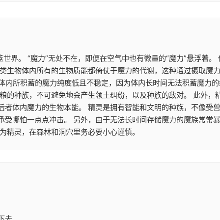
篮世界。 “魔力”无处不在，即便在空气中也有微量的“魔力”悬浮着
类生物体内所有的生物质能都倚仗于魔力的代谢，这种通过摄取魔力来
魔族体内所积蓄的魔力纯度低且不稳定，因为体内长时间无法积蓄魔力
食粮的种族，不可避免地会产生领土纠纷，以及种族的敌对。 此外，
后者体内魔力的生物本能。 精灵是拥有智能和文明的种族，不像受兽
承受哪怕一点点冲击。 另外，由于无法长时间存储魔力的魔族常常
作为精灵，在森林和洞穴里务必要小心谨慎。
下去