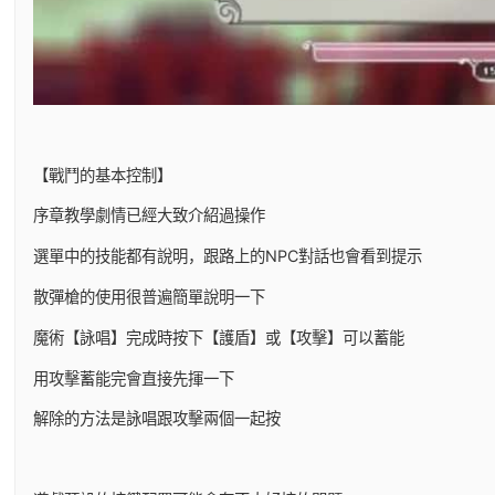
【戰鬥的基本控制】
序章教學劇情已經大致介紹過操作
選單中的技能都有說明，跟路上的NPC對話也會看到提示
散彈槍的使用很普遍簡單說明一下
魔術【詠唱】完成時按下【護盾】或【攻擊】可以蓄能
用攻擊蓄能完會直接先揮一下
解除的方法是詠唱跟攻擊兩個一起按