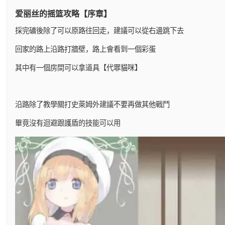
爱丽丝的摇篮攻略【序章】
採完礦後除了可以原路往回走，建議可以從右邊跳下去
回家的路上沿路打牆壁，路上會看到一個彩蛋
其中有一個房間可以拿道具【代罪貓咪】
沿路除了教學關打史萊姆外建議不要再做其他戰鬥
畢竟沒有迴避跟護盾的技能可以用