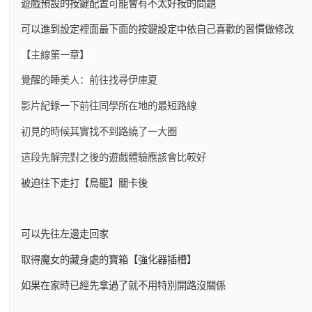
遊戲預設的按鍵配置可能會有不太好按的問題
可以進到設定裡面最下面的按鍵設定中依自己喜歡的習慣做修改
【主線第一章】
覺醒的睡美人：前往找尋伊庫夏
影片紀錄一下前往同學所在地的最短路線
初見的時候其實找不到路繞了一大圈
這段先解完對之後的遊戲體驗應該會比較好
被迫往下走打【鳥籠】關卡後
可以先往左邊走回家
取得魔女的藏身處的寶箱【強化器插槽】
如果在家時已經先拿過了就不用特別開路沒關係