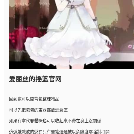
爱丽丝的摇篮官网
回到家可以開背包整理物品
可以先把包包的東西都放進倉庫
如果有拿代罪貓咪也可以收起來不帶在身上沒關係
這遊戲戰敗的懲罰只有寶箱通通被以危險度零強制打開