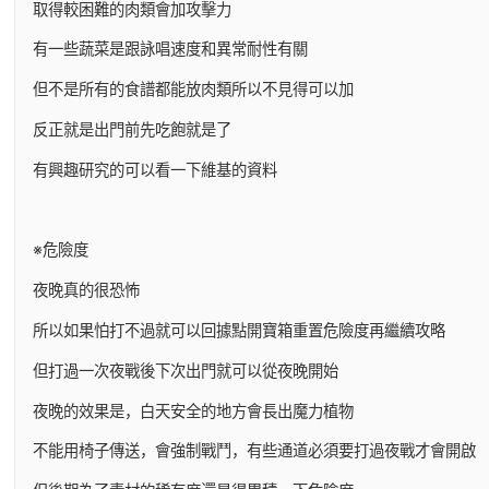
取得較困難的肉類會加攻擊力
有一些蔬菜是跟詠唱速度和異常耐性有關
但不是所有的食譜都能放肉類所以不見得可以加
反正就是出門前先吃飽就是了
有興趣研究的可以看一下維基的資料
※危險度
夜晚真的很恐怖
所以如果怕打不過就可以回據點開寶箱重置危險度再繼續攻略
但打過一次夜戰後下次出門就可以從夜晚開始
夜晚的效果是，白天安全的地方會長出魔力植物
不能用椅子傳送，會強制戰鬥，有些通道必須要打過夜戰才會開啟