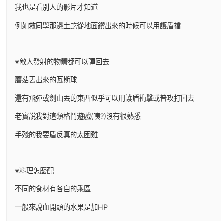
我也是看別人的影片才知道
例如救同學那邊土蛇從地面鑽出來的時候可以用護盾擋
※敵人發射的物體都可以彈回去
蘑菇丟出來的瓦斯球
還有飛彈或劍山丟的東西似乎可以用護盾衝擊或普攻打回去
老實說我對這類格鬥遊戲(咦?)沒有很熟悉
手殘的我要盾反真的太困難
※料理怎麼配
不同的食材有各自的乘區
一般來說血開頭的水果是加HP