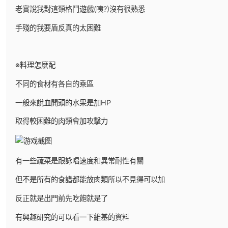
老實說我對這類格鬥遊戲(咦?)沒有很熟悉
手殘的我要盾反真的太困難
※料理怎麼配
不同的食材有各自的乘區
一般來說血開頭的水果是加HP
取得較困難的肉類會加攻擊力
有一些蔬菜是跟詠唱速度和異常耐性有關
但不是所有的食譜都能放肉類所以不見得可以加
反正就是出門前先吃飽就是了
有興趣研究的可以看一下維基的資料