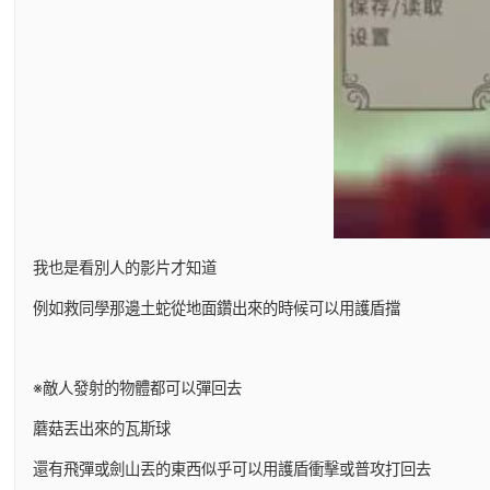
我也是看別人的影片才知道
例如救同學那邊土蛇從地面鑽出來的時候可以用護盾擋
※敵人發射的物體都可以彈回去
蘑菇丟出來的瓦斯球
還有飛彈或劍山丟的東西似乎可以用護盾衝擊或普攻打回去