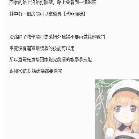
回家的路上沿路打牆壁，路上會看到一個彩蛋
其中有一個房間可以拿道具【代罪貓咪】
沿路除了教學關打史萊姆外建議不要再做其他戰鬥
畢竟沒有迴避跟護盾的技能可以用
所以還是先直接回家跑完劇情的教學拿技能
跟NPC的對話建議都要看完