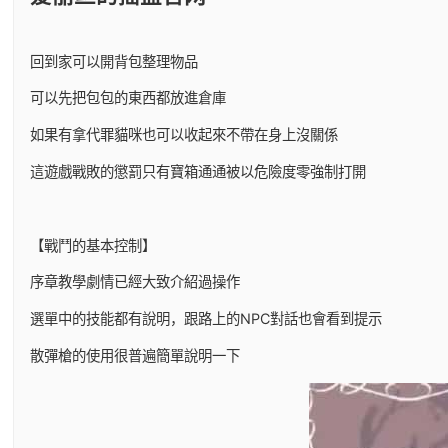
回到家可以開背包整理物品
可以先把包包的東西都放進倉庫
如果有拿代罪貓咪也可以收起來不帶在身上沒關係
這遊戲戰敗的懲罰只有寶箱通通被以危險度零強制打開
【戰鬥的基本控制】
序章教學劇情已經大致介紹過操作
選單中的技能都有說明，跟路上的NPC對話也會看到提示
散彈槍的使用很普遍簡單說明一下