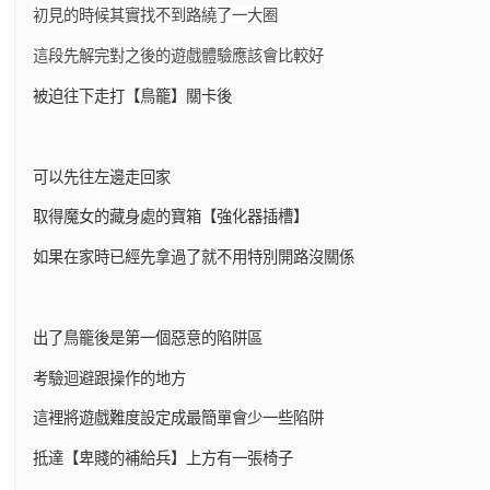
初見的時候其實找不到路繞了一大圈
這段先解完對之後的遊戲體驗應該會比較好
被迫往下走打【鳥籠】關卡後
可以先往左邊走回家
取得魔女的藏身處的寶箱【強化器插槽】
如果在家時已經先拿過了就不用特別開路沒關係
出了鳥籠後是第一個惡意的陷阱區
考驗迴避跟操作的地方
這裡將遊戲難度設定成最簡單會少一些陷阱
抵達【卑賤的補給兵】上方有一張椅子