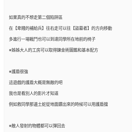
如果真的不想走第二個陷阱區
在【卑賤的補給兵】往右走可以往【盜墓者】的方向移動
多進行一場戰鬥也可以到達同學所在地前的椅子
※姊姊大人的工房可以取得鍊金術圖鑑和基本配方
※護盾很強
這遊戲的護盾大概是無敵的吧
我也是看別人的影片才知道
例如救同學那邊土蛇從地面鑽出來的時候可以用護盾擋
※敵人發射的物體都可以彈回去