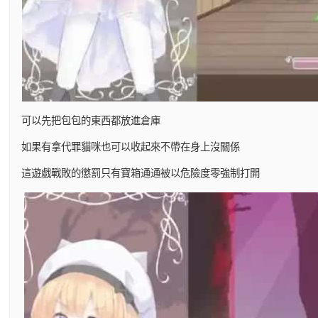
可以先把包包的東西都放進倉庫
如果有拿代罪貓咪也可以收起來不帶在身上沒關係
這遊戲戰敗的懲罰只有寶箱通通被以危險度零強制打開