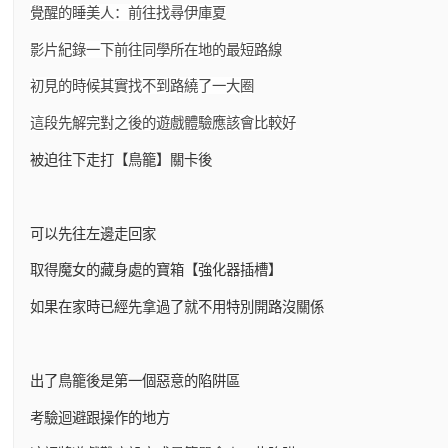
覺醒的睡美人：前往找尋伊庫夏
影片紀錄一下前往同學所在地的最短路線
初見的時候其實找不到路繞了一大圈
這段先解完對之後的遊戲體驗應該會比較好
被迫往下走打【鳥籠】關卡後
可以先往左邊走回家
取得魔女的藏身處的寶箱【強化器插槽】
如果在家時已經先拿過了就不用特別開路沒關係
出了鳥籠後是第一個惡意的陷阱區
考驗迴避跟操作的地方