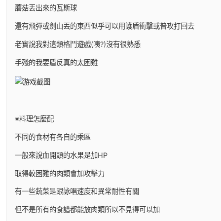
蘑菇丟出來的瓦斯球
還有飛彈或劍山丟的東西似乎可以用護盾衝擊或普攻打回去
老實說我對這類格鬥遊戲(咦?)沒有很熟悉
手殘的我要盾反真的太困難
※料理怎麼配
不同的食材有各自的乘區
一般來說血開頭的水果是加HP
取得較困難的肉類會加攻擊力
有一些蔬菜是跟詠唱速度和異常耐性有關
但不是所有的食譜都能放肉類所以不見得可以加