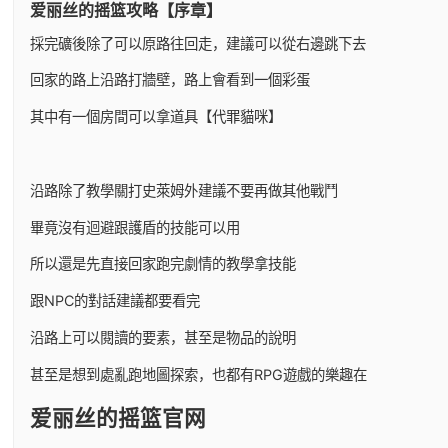
爱丽丝的摇篮攻略【序章】
採完礦後除了可以原路往回走，建議可以從右邊跳下去
回家的路上沿路打牆壁，路上會看到一個彩蛋
其中有一個房間可以拿道具【代罪貓咪】
沿路除了教學關打史萊姆外建議不要再做其他戰鬥
畢竟沒有迴避跟護盾的技能可以用
所以還是先直接回家跑完劇情的教學拿技能
跟NPC的對話建議都要看完
沿路上可以閱讀的要素，甚至是物品的說明
甚至是想到處亂跑地圖探索，也都有RPG遊戲的樂趣在
爱丽丝的摇篮官网