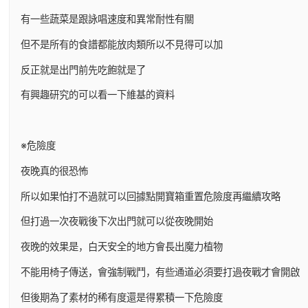
有一些蔬菜是跟詠唱速度和異常耐性有關
但不是所有的食譜都能放肉類所以不見得可以加
反正就是出門前先吃飽就是了
有興趣研究的可以看一下維基的資料
※危險度
夜晚真的很恐怖
所以如果怕打不過就可以回據點開寶箱重置危險度再繼續攻略
但打過一次夜戰後下次出門就可以從夜晚開始
夜晚的效果是，白天安全的地方會長出魔力植物
不能用椅子傳送，會強制戰鬥，有些通道必須要打過夜戰才會開啟
但後期為了素材的稀有度還是得累積一下危險度