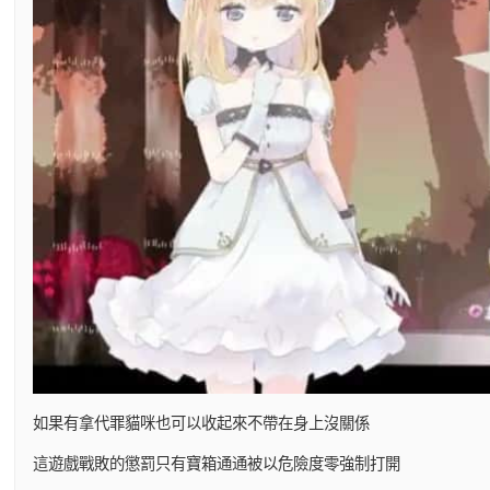
如果有拿代罪貓咪也可以收起來不帶在身上沒關係
這遊戲戰敗的懲罰只有寶箱通通被以危險度零強制打開