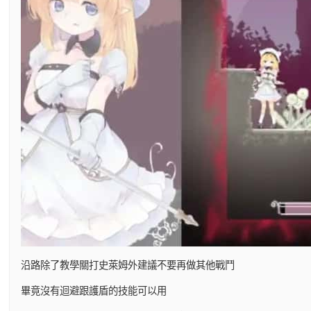
沿路除了教學關打史萊姆外建議不要再做其他戰鬥
畢竟沒有迴避跟護盾的技能可以用