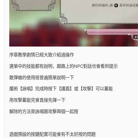
序章教學劇情已經大致介紹過操作
選單中的技能都有說明，跟路上的NPC對話也會看到提示
散彈槍的使用很普遍簡單說明一下
魔術【詠唱】完成時按下【護盾】或【攻擊】可以蓄能
用攻擊蓄能完會直接先揮一下
解除的方法是詠唱跟攻擊兩個一起按
遊戲預設的按鍵配置可能會有不太好按的問題