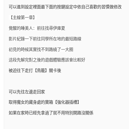
可以進到設定裡面最下面的按鍵設定中依自己喜歡的習慣做修改
【主線第一章】
覺醒的睡美人：前往找尋伊庫夏
影片紀錄一下前往同學所在地的最短路線
初見的時候其實找不到路繞了一大圈
這段先解完對之後的遊戲體驗應該會比較好
被迫往下走打【鳥籠】關卡後
可以先往左邊走回家
取得魔女的藏身處的寶箱【強化器插槽】
如果在家時已經先拿過了就不用特別開路沒關係