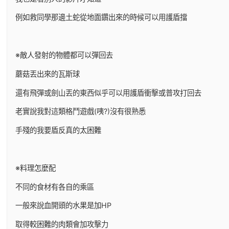
例如救同學那邊土蛇從地面鑽出來的時候可以用護盾擋
※敵人發射的物體都可以彈回去
蘑菇丟出來的瓦斯球
還有飛彈或劍山丟的東西似乎可以用護盾衝擊或普攻打回去
老實說我對這類格鬥遊戲(咦?)沒有很熟悉
手殘的我要盾反真的太困難
※料理怎麼配
不同的食材有各自的乘區
一般來說血開頭的水果是加HP
取得較困難的肉類會加攻擊力