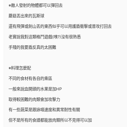
※敵人發射的物體都可以彈回去
蘑菇丟出來的瓦斯球
還有飛彈或劍山丟的東西似乎可以用護盾衝擊或普攻打回去
老實說我對這類格鬥遊戲(咦?)沒有很熟悉
手殘的我要盾反真的太困難
※料理怎麼配
不同的食材有各自的乘區
一般來說血開頭的水果是加HP
取得較困難的肉類會加攻擊力
有一些蔬菜是跟詠唱速度和異常耐性有關
但不是所有的食譜都能放肉類所以不見得可以加