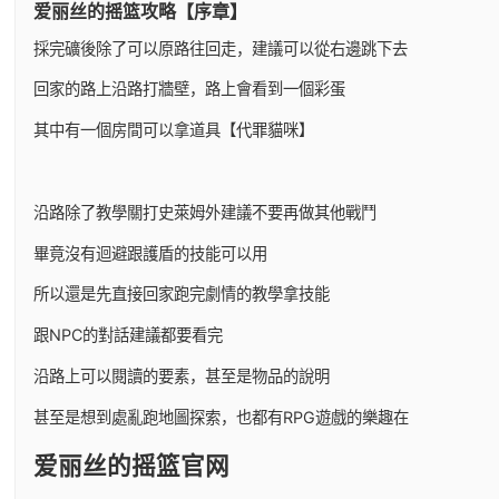
爱丽丝的摇篮攻略【序章】
採完礦後除了可以原路往回走，建議可以從右邊跳下去
回家的路上沿路打牆壁，路上會看到一個彩蛋
其中有一個房間可以拿道具【代罪貓咪】
沿路除了教學關打史萊姆外建議不要再做其他戰鬥
畢竟沒有迴避跟護盾的技能可以用
所以還是先直接回家跑完劇情的教學拿技能
跟NPC的對話建議都要看完
沿路上可以閱讀的要素，甚至是物品的說明
甚至是想到處亂跑地圖探索，也都有RPG遊戲的樂趣在
爱丽丝的摇篮官网