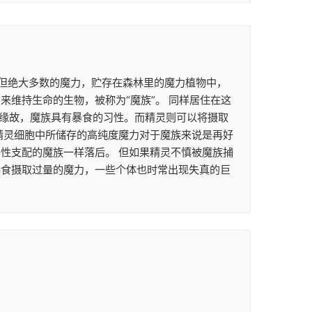
。 但绝大多数的魔力，贮存在森林里的魔力植物中，
维持生命的生物，被称为“魔族”。 同样居住在这
的缘故，魔族具有暴食的习性。而精灵则可以将摄取
精灵细胞中所储存的高纯度魔力对于魔族来说是再好
性支配的魔族一样落后。 但如果精灵不慎被魔族捕
暴食摄取过量的魔力，一些个体也时常出现失真的巨