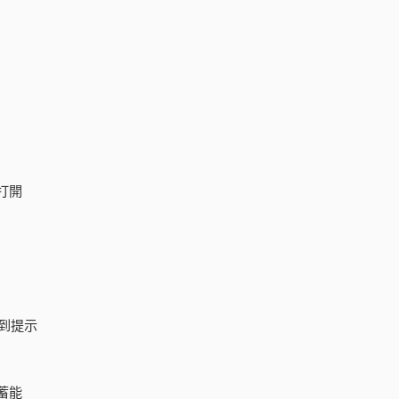
打開
到提示
蓄能