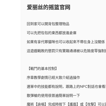
爱丽丝的摇篮官网
回到家可以開背包整理物品
可以先把包包的東西都放進倉庫
如果有拿代罪貓咪也可以收起來不帶在身上沒關係
這遊戲戰敗的懲罰只有寶箱通通被以危險度零強制
【戰鬥的基本控制】
序章教學劇情已經大致介紹過操作
選單中的技能都有說明，跟路上的NPC對話也會看
散彈槍的使用很普遍簡單說明一下
魔術【詠唱】完成時按下【護盾】或【攻擊】可以