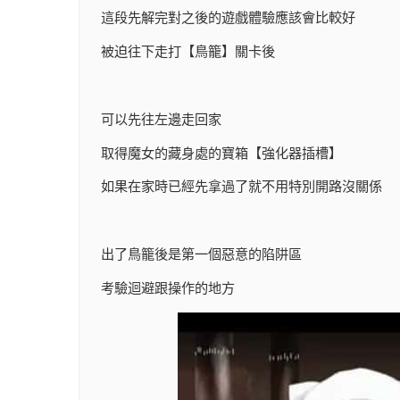
這段先解完對之後的遊戲體驗應該會比較好
被迫往下走打【鳥籠】關卡後
可以先往左邊走回家
取得魔女的藏身處的寶箱【強化器插槽】
如果在家時已經先拿過了就不用特別開路沒關係
出了鳥籠後是第一個惡意的陷阱區
考驗迴避跟操作的地方