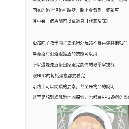
回家的路上沿路打牆壁，路上會看到一個彩蛋
其中有一個房間可以拿道具【代罪貓咪】
沿路除了教學關打史萊姆外建議不要再做其他戰鬥
畢竟沒有迴避跟護盾的技能可以用
所以還是先直接回家跑完劇情的教學拿技能
跟NPC的對話建議都要看完
沿路上可以閱讀的要素，甚至是物品的說明
甚至是想到處亂跑地圖探索，也都有RPG遊戲的樂