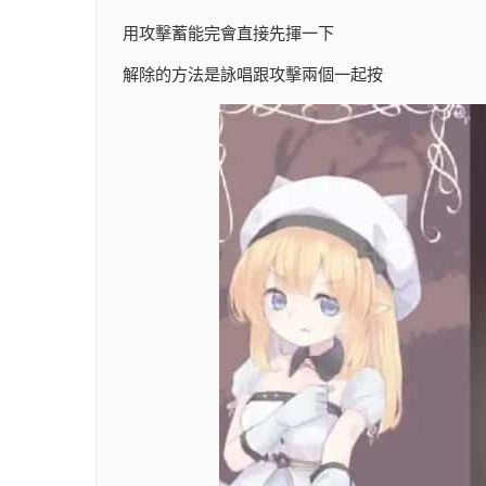
用攻擊蓄能完會直接先揮一下
解除的方法是詠唱跟攻擊兩個一起按