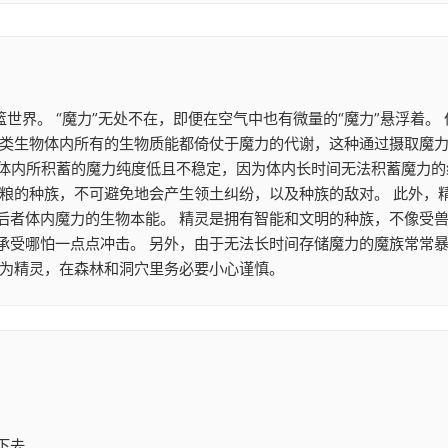
篮世界。 “魔力”无处不在，即便在空气中也有微量的“魔力”悬浮着
类生物体内所有的生物质能都倚仗于魔力的代谢，这种通过摄取魔力来
魔族体内所积蓄的魔力纯度低且不稳定，因为体内长时间无法积蓄魔力
食粮的种族，不可避免地会产生领土纠纷，以及种族的敌对。 此外，
后者体内魔力的生物本能。 精灵是拥有智能和文明的种族，不像受兽
承受哪怕一点点冲击。 另外，由于无法长时间存储魔力的魔族常常
作为精灵，在森林和洞穴里务必要小心谨慎。
下去