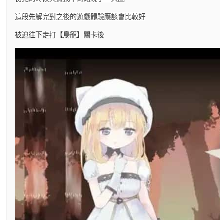
這段先解完對之後的遊戲體驗應該會比較好
被迫往下走打【鳥籠】關卡後