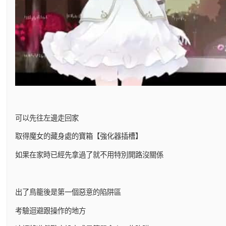
可以先往左邊走回家
取得魔女的藏身處的寶箱【強化器插槽】
如果在家時已經先拿過了就不用特別開路沒關係
出了鳥籠後是第一個惡意的陷阱區
考驗迴避跟操作的地方