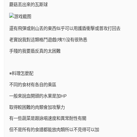
蘑菇丟出來的瓦斯球
還有飛彈或劍山丟的東西似乎可以用護盾衝擊或普攻打回去
老實說我對這類格鬥遊戲(咦?)沒有很熟悉
手殘的我要盾反真的太困難
※料理怎麼配
不同的食材有各自的乘區
一般來說血開頭的水果是加HP
取得較困難的肉類會加攻擊力
有一些蔬菜是跟詠唱速度和異常耐性有關
但不是所有的食譜都能放肉類所以不見得可以加