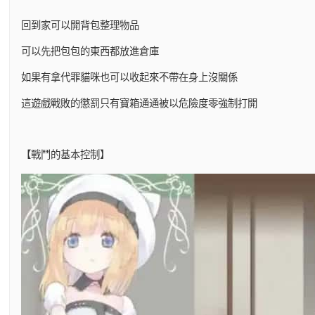
回到家可以開背包整理物品
可以先把包包的東西都放進倉庫
如果有拿代罪貓咪也可以收起來不帶在身上沒關係
這遊戲戰敗的懲罰只有寶箱通通被以危險度零強制打開
【戰鬥的基本控制】