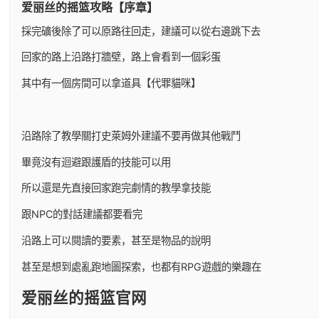
爱丽丝的摇篮攻略【序章】
採完礦後除了可以原路往回走，建議可以從右邊跳下去
回家的路上沿路打牆壁，路上會看到一個彩蛋
其中有一個房間可以拿道具【代罪貓咪】
沿路除了教學關打史萊姆外建議不要再做其他戰鬥
畢竟沒有迴避跟護盾的技能可以用
所以還是先直接回家跑完劇情的教學拿技能
跟NPC的對話建議都要看完
沿路上可以閱讀的要素，甚至是物品的說明
甚至是想到處亂跑地圖探索，也都有RPG遊戲的樂趣在
爱丽丝的摇篮官网