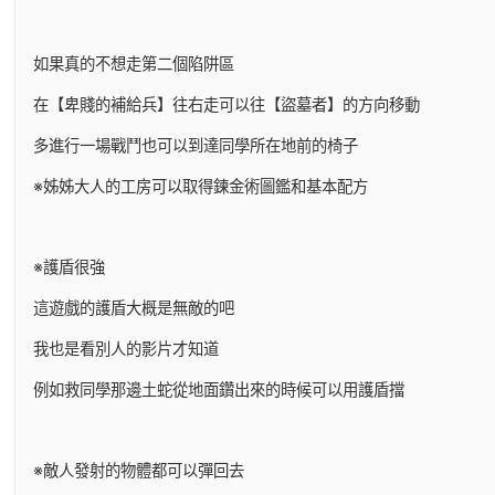
如果真的不想走第二個陷阱區
在【卑賤的補給兵】往右走可以往【盜墓者】的方向移動
多進行一場戰鬥也可以到達同學所在地前的椅子
※姊姊大人的工房可以取得鍊金術圖鑑和基本配方
※護盾很強
這遊戲的護盾大概是無敵的吧
我也是看別人的影片才知道
例如救同學那邊土蛇從地面鑽出來的時候可以用護盾擋
※敵人發射的物體都可以彈回去