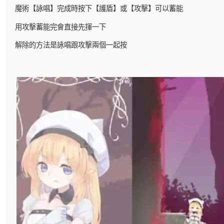
魔術【詠唱】完成時按下【護盾】或【攻擊】可以蓄能
用攻擊蓄能完會直接先揮一下
解除的方法是詠唱跟攻擊兩個一起按