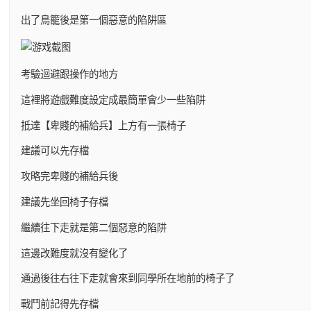
出了鳥籠後是第一個惡意的陷阱區
考驗迴避跟操作的地方
這裡將遊戲難度設定成最簡單會少一些陷阱
抵達【卑賤的補給兵】上方有一張椅子
建議可以先存檔
攻略完卑賤的補給兵後
建議先坐回椅子存檔
繼續往下走就是第二個惡意的陷阱
這邊改難度就沒有變化了
通過後往右往下走就會來到同學所在地前的椅子了
戰鬥前記得先存檔