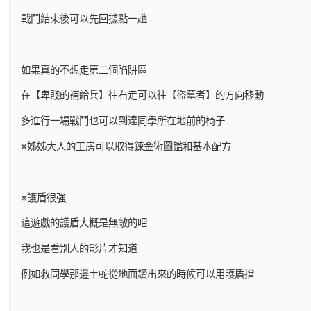
戰鬥結束後可以先回據點一趟
如果真的不想走第二個陷阱區
在【卑賤的補給兵】往右走可以往【盜墓者】的方向移動
多進行一場戰鬥也可以到達同學所在地前的椅子
※姊姊大人的工房可以取得鍊金術圖鑑和基本配方
※護盾很強
這遊戲的護盾大概是無敵的吧
我也是看別人的影片才知道
例如救同學那邊土蛇從地面鑽出來的時候可以用護盾擋