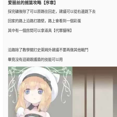
爱丽丝的摇篮攻略【序章】
採完礦後除了可以原路往回走，建議可以從右邊跳下去
回家的路上沿路打牆壁，路上會看到一個彩蛋
其中有一個房間可以拿道具【代罪貓咪】
沿路除了教學關打史萊姆外建議不要再做其他戰鬥
畢竟沒有迴避跟護盾的技能可以用