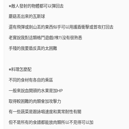
※敵人發射的物體都可以彈回去
蘑菇丟出來的瓦斯球
還有飛彈或劍山丟的東西似乎可以用護盾衝擊或普攻打回去
老實說我對這類格鬥遊戲(咦?)沒有很熟悉
手殘的我要盾反真的太困難
※料理怎麼配
不同的食材有各自的乘區
一般來說血開頭的水果是加HP
取得較困難的肉類會加攻擊力
有一些蔬菜是跟詠唱速度和異常耐性有關
但不是所有的食譜都能放肉類所以不見得可以加