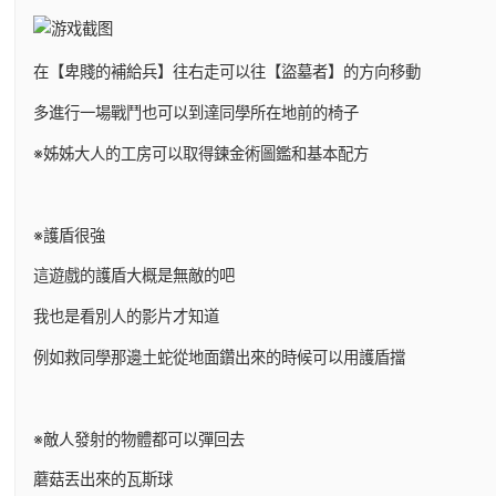
在【卑賤的補給兵】往右走可以往【盜墓者】的方向移動
多進行一場戰鬥也可以到達同學所在地前的椅子
※姊姊大人的工房可以取得鍊金術圖鑑和基本配方
※護盾很強
這遊戲的護盾大概是無敵的吧
我也是看別人的影片才知道
例如救同學那邊土蛇從地面鑽出來的時候可以用護盾擋
※敵人發射的物體都可以彈回去
蘑菇丟出來的瓦斯球