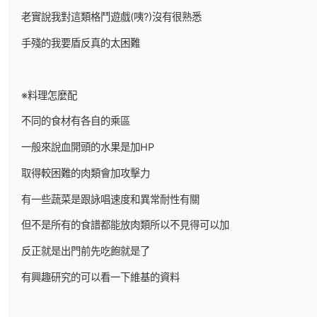
老實說我對這類格鬥遊戲(咦?)沒有很熟悉
手殘的我要盾反真的太困難
※料理怎麼配
不同的食材有各自的乘區
一般來說血開頭的水果是加HP
取得較困難的肉類會加攻擊力
有一些蔬菜是跟詠唱速度和異常耐性有關
但不是所有的食譜都能放肉類所以不見得可以加
反正就是出門前先吃飽就是了
有興趣研究的可以看一下維基的資料