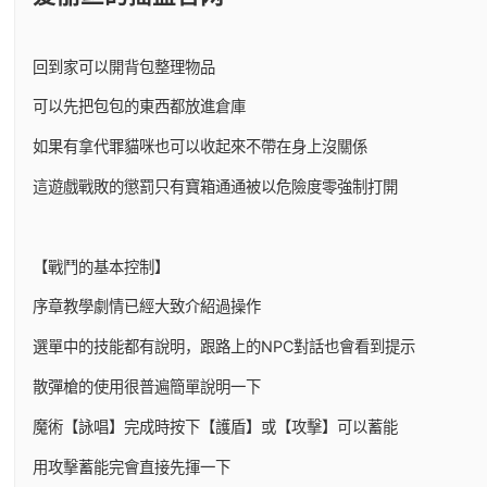
回到家可以開背包整理物品
可以先把包包的東西都放進倉庫
如果有拿代罪貓咪也可以收起來不帶在身上沒關係
這遊戲戰敗的懲罰只有寶箱通通被以危險度零強制打開
【戰鬥的基本控制】
序章教學劇情已經大致介紹過操作
選單中的技能都有說明，跟路上的NPC對話也會看到提示
散彈槍的使用很普遍簡單說明一下
魔術【詠唱】完成時按下【護盾】或【攻擊】可以蓄能
用攻擊蓄能完會直接先揮一下