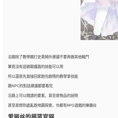
沿路除了教學關打史萊姆外建議不要再做其他戰鬥
畢竟沒有迴避跟護盾的技能可以用
所以還是先直接回家跑完劇情的教學拿技能
跟NPC的對話建議都要看完
沿路上可以閱讀的要素，甚至是物品的說明
甚至是想到處亂跑地圖探索，也都有RPG遊戲的樂趣在
爱丽丝的摇篮官网