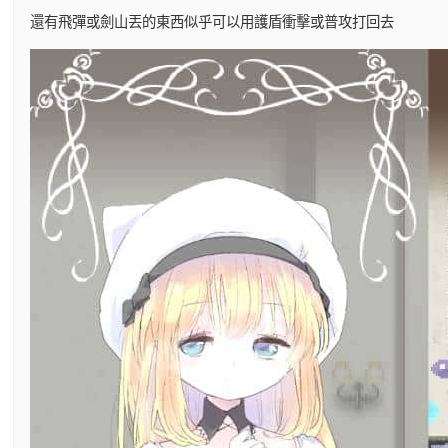
還有飛彈或劍山丟的東西似乎可以用護盾衝擊或普攻打回去