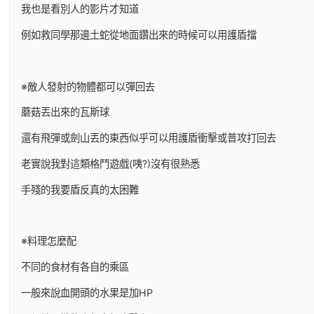
我也是看別人的影片才知道
例如救同學那邊土蛇從地面鑽出來的時候可以用護盾擋
※敵人發射的物體都可以彈回去
蘑菇丟出來的瓦斯球
還有飛彈或劍山丟的東西似乎可以用護盾衝擊或普攻打回去
老實說我對這類格鬥遊戲(咦?)沒有很熟悉
手殘的我要盾反真的太困難
※料理怎麼配
不同的食材有各自的乘區
一般來說血開頭的水果是加HP