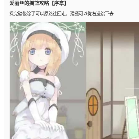
爱丽丝的摇篮攻略【序章】
採完礦後除了可以原路往回走，建議可以從右邊跳下去