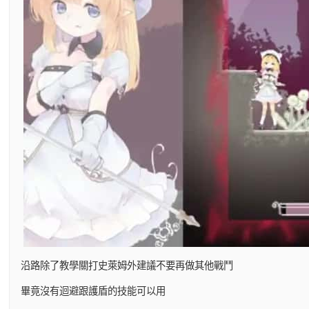
沿路除了教學關打史萊姆外建議不要再做其他戰鬥
畢竟沒有迴避跟護盾的技能可以用