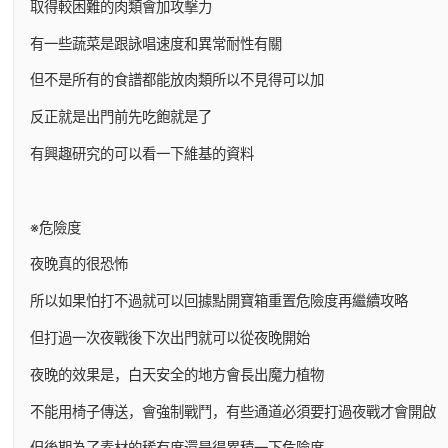
取得較困難的肉類會加攻擊力
有一些蔬菜是跟詠唱速度和異常耐性有關
但不是所有的食譜都能放肉類所以不見得可以加
反正就是出門前先吃飽就是了
有興趣研究的可以看一下維基的資料
※危險度
夜晚真的很恐怖
所以如果怕打不過就可以回據點開寶箱重置危險度再繼續攻略
但打過一次夜戰後下次出門就可以從夜晚開始
夜晚的效果是，白天安全的地方會長出魔力植物
不能用椅子傳送，會強制戰鬥，有些通道必須要打過夜戰才會開啟
但後期為了素材的稀有度還是得累積一下危險度