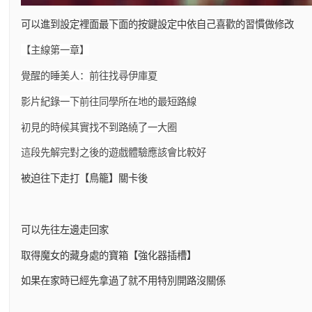
可以進到設定裡面最下面的按鍵設定中依自己喜歡的習慣做修改
【主線第一章】
覺醒的睡美人：前往找尋伊庫夏
影片紀錄一下前往同學所在地的最短路線
初見的時候其實找不到路繞了一大圈
這段先解完對之後的遊戲體驗應該會比較好
被迫往下走打【鳥籠】關卡後
可以先往左邊走回家
取得魔女的藏身處的寶箱【強化器插槽】
如果在家時已經先拿過了就不用特別開路沒關係