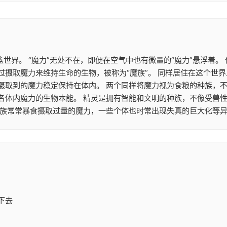
篮世界。 “魔力”无处不在，即便在空气中也有微量的“魔力”悬浮着
摄取魔力来维持生命的生物，被称为“魔族”。 同样居住在这个世界
摄取到的魔力稳定保持在体内。 两个同样将魔力视为食粮的种族，
者体内魔力的生物本能。 精灵是拥有智能和文明的种族，不像受兽
魔族常常暴食摄取过量的魔力，一些个体也时常出现失真的巨大化等异
下去