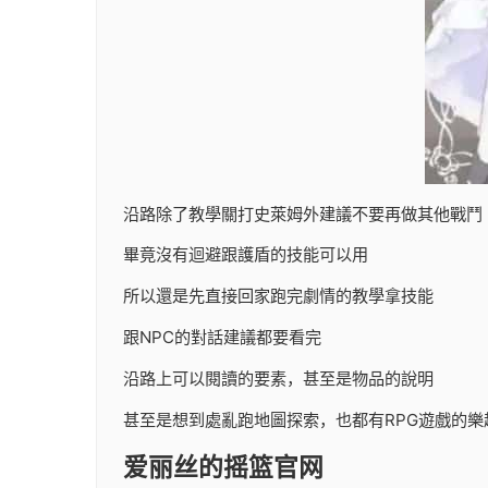
沿路除了教學關打史萊姆外建議不要再做其他戰鬥
畢竟沒有迴避跟護盾的技能可以用
所以還是先直接回家跑完劇情的教學拿技能
跟NPC的對話建議都要看完
沿路上可以閱讀的要素，甚至是物品的說明
甚至是想到處亂跑地圖探索，也都有RPG遊戲的樂
爱丽丝的摇篮官网