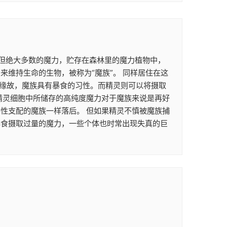
。 但绝大多数的魔力，贮存在森林里的魔力植物中，
维持生命的生物，被称为“魔族”。 同样居住在这
的缘故，魔族具有暴食的习性。而精灵则可以将摄取
精灵细胞中所储存的高纯度魔力对于魔族来说是再好
性支配的魔族一样落后。 但如果精灵不慎被魔族捕
暴食摄取过量的魔力，一些个体也时常出现失真的巨