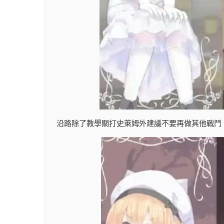
沿路除了教學關打史萊姆外建議不要再做其他戰鬥