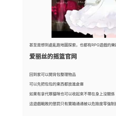
甚至是想到處亂跑地圖探索，也都有RPG遊戲的樂
爱丽丝的摇篮官网
回到家可以開背包整理物品
可以先把包包的東西都放進倉庫
如果有拿代罪貓咪也可以收起來不帶在身上沒關係
這遊戲戰敗的懲罰只有寶箱通通被以危險度零強制