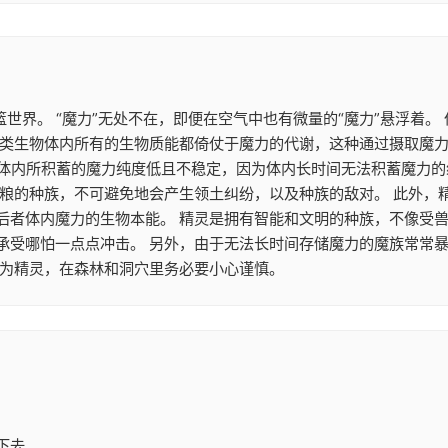
篮世界。 “魔力”无处不在，即便在空气中也有微量的“魔力”悬浮着
类生物体内所有的生物质能都倚仗于魔力的代谢，这种通过摄取魔力来
魔族体内所积蓄的魔力纯度低且不稳定，因为体内长时间无法积蓄魔力
食粮的种族，不可避免地会产生领土纠纷，以及种族的敌对。 此外，
后者体内魔力的生物本能。 精灵是拥有智能和文明的种族，不像受兽
承受哪怕一点点冲击。 另外，由于无法长时间存储魔力的魔族常常
作为精灵，在森林和洞穴里务必要小心谨慎。
下去