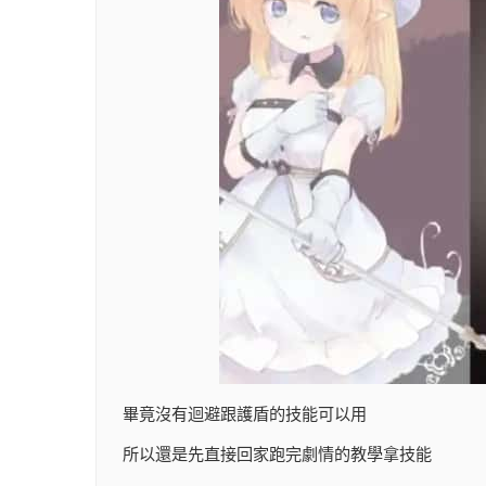
畢竟沒有迴避跟護盾的技能可以用
所以還是先直接回家跑完劇情的教學拿技能