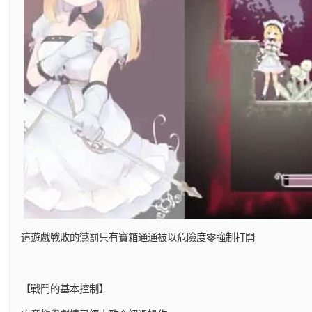
這遊戲戰敗的懲罰只有寶箱通通被以危險度零強制打開
【戰鬥的基本控制】