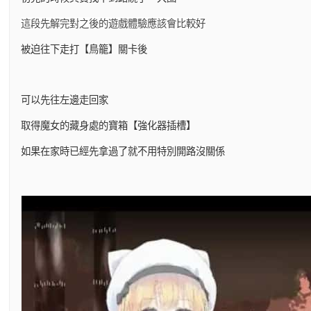
這段先解完對之後的遊戲體驗應該會比較好
被迫往下走打【鳥籠】關卡後
可以先往左邊走回家
取得魔女的藏身處的寶箱【強化器插槽】
如果在家時已經先拿過了就不用特別開路沒關係