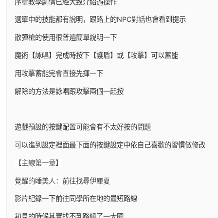
序章教學劇情已經大致介紹過操作
選單中的技能都有說明，跟路上的NPC對話也會看到提示
散彈槍的使用很普遍簡單說明一下
魔術【詠唱】完成時按下【護盾】或【攻擊】可以蓄能
用攻擊蓄能完會直接先揮一下
解除的方法是詠唱跟攻擊兩個一起按
遊戲預設的按鍵配置可能會有不太好按的問題
可以進到設定裡面最下面的按鍵設定中依自己喜歡的習慣做修改
【主線第一章】
覺醒的睡美人：前往找尋伊庫夏
影片紀錄一下前往同學所在地的最短路線
初見的時候其實找不到路繞了一大圈