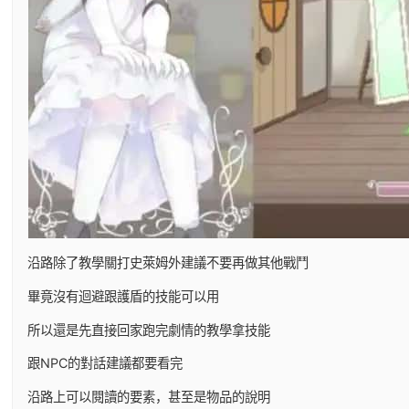
沿路除了教學關打史萊姆外建議不要再做其他戰鬥
畢竟沒有迴避跟護盾的技能可以用
所以還是先直接回家跑完劇情的教學拿技能
跟NPC的對話建議都要看完
沿路上可以閱讀的要素，甚至是物品的說明