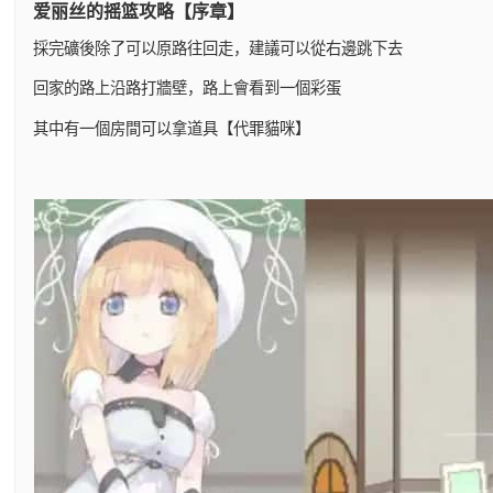
爱丽丝的摇篮攻略【序章】
採完礦後除了可以原路往回走，建議可以從右邊跳下去
回家的路上沿路打牆壁，路上會看到一個彩蛋
其中有一個房間可以拿道具【代罪貓咪】