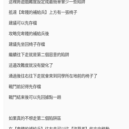
這裡將遊戲難度設定成最簡單會少一些陷阱
抵達【卑賤的補給兵】上方有一張椅子
建議可以先存檔
攻略完卑賤的補給兵後
建議先坐回椅子存檔
繼續往下走就是第二個惡意的陷阱
這邊改難度就沒有變化了
通過後往右往下走就會來到同學所在地前的椅子了
戰鬥前記得先存檔
戰鬥結束後可以先回據點一趟
如果真的不想走第二個陷阱區
在【卑賤的補給兵】往右走可以往【盜墓者】的方向移動