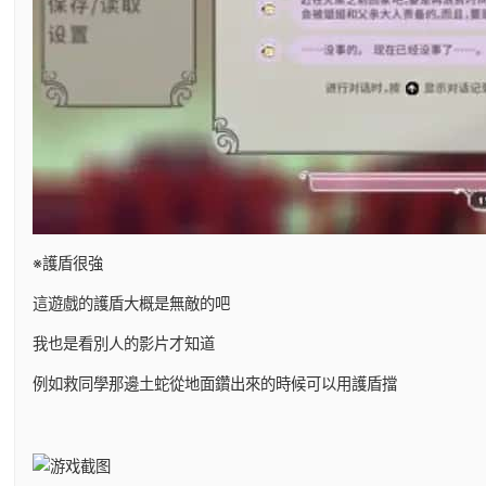
※護盾很強
這遊戲的護盾大概是無敵的吧
我也是看別人的影片才知道
例如救同學那邊土蛇從地面鑽出來的時候可以用護盾擋