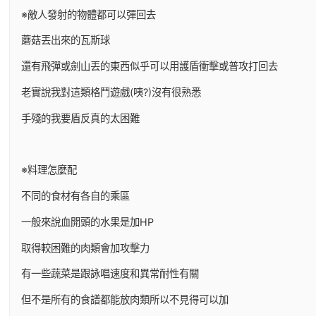
※敵人發射的物體都可以彈回去
蘑菇丟出來的瓦斯球
還有飛彈或劍山丟的東西似乎可以用護盾衝擊或普攻打回去
老實說我對這類格鬥遊戲(咦?)沒有很熟悉
手殘的我要盾反真的太困難
※料理怎麼配
不同的食材有各自的乘區
一般來說血開頭的水果是加HP
取得較困難的肉類會加攻擊力
有一些蔬菜是跟詠唱速度和異常耐性有關
但不是所有的食譜都能放肉類所以不見得可以加