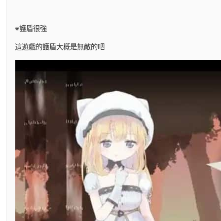
※護盾很強
這遊戲的護盾大概是無敵的吧