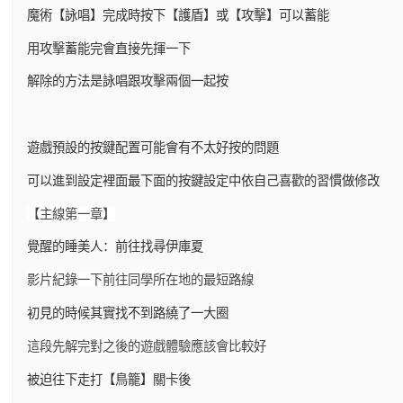
魔術【詠唱】完成時按下【護盾】或【攻擊】可以蓄能
用攻擊蓄能完會直接先揮一下
解除的方法是詠唱跟攻擊兩個一起按
遊戲預設的按鍵配置可能會有不太好按的問題
可以進到設定裡面最下面的按鍵設定中依自己喜歡的習慣做修改
【主線第一章】
覺醒的睡美人：前往找尋伊庫夏
影片紀錄一下前往同學所在地的最短路線
初見的時候其實找不到路繞了一大圈
這段先解完對之後的遊戲體驗應該會比較好
被迫往下走打【鳥籠】關卡後