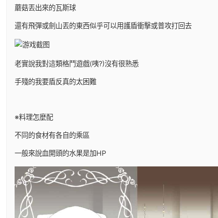
蘑菇丟出來的瓦斯球
還有飛彈或劍山丟的東西似乎可以用護盾衝擊或普攻打回去
老實說我對這類格鬥遊戲(咦?)沒有很熟悉
手殘的我要盾反真的太困難
※料理怎麼配
不同的食材有各自的乘區
一般來說血開頭的水果是加HP