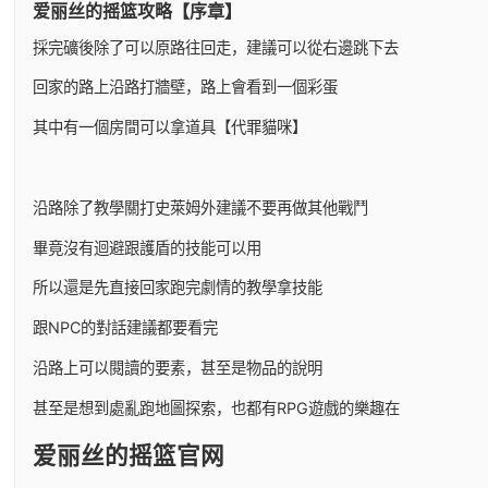
爱丽丝的摇篮攻略【序章】
採完礦後除了可以原路往回走，建議可以從右邊跳下去
回家的路上沿路打牆壁，路上會看到一個彩蛋
其中有一個房間可以拿道具【代罪貓咪】
沿路除了教學關打史萊姆外建議不要再做其他戰鬥
畢竟沒有迴避跟護盾的技能可以用
所以還是先直接回家跑完劇情的教學拿技能
跟NPC的對話建議都要看完
沿路上可以閱讀的要素，甚至是物品的說明
甚至是想到處亂跑地圖探索，也都有RPG遊戲的樂趣在
爱丽丝的摇篮官网