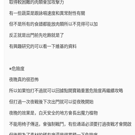
取得較困難的肉類會加攻擊力
有一些蔬菜是跟詠唱速度和異常耐性有關
但不是所有的食譜都能放肉類所以不見得可以加
反正就是出門前先吃飽就是了
有興趣研究的可以看一下維基的資料
※危險度
夜晚真的很恐怖
所以如果怕打不過就可以回據點開寶箱重置危險度再繼續攻略
但打過一次夜戰後下次出門就可以從夜晚開始
夜晚的效果是，白天安全的地方會長出魔力植物
不能用椅子傳送，會強制戰鬥，有些通道必須要打過夜戰才會開啟
但後期為了素材的稀有度還是得累積一下危險度