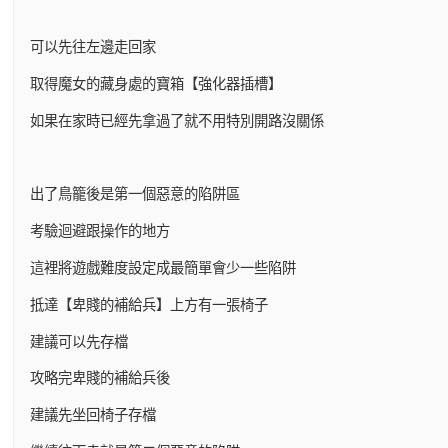
可以先往左邊走回家
取得魔女的藏身處的寶箱【強化器插槽】
如果在家時已經先拿過了就不用特別開路沒關係
出了鳥籠後是第一個惡意的陷阱區
考驗迴避跟操作的地方
這裡將遊戲難度設定成最簡單會少一些陷阱
抵達【卑賤的補給兵】上方有一張椅子
建議可以先存檔
攻略完卑賤的補給兵後
建議先坐回椅子存檔