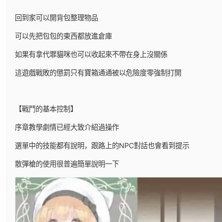
回到家可以開背包整理物品
可以先把包包的東西都放進倉庫
如果有拿代罪貓咪也可以收起來不帶在身上沒關係
這遊戲戰敗的懲罰只有寶箱通通被以危險度零強制打開
【戰鬥的基本控制】
序章教學劇情已經大致介紹過操作
選單中的技能都有說明，跟路上的NPC對話也會看到提示
散彈槍的使用很普遍簡單說明一下