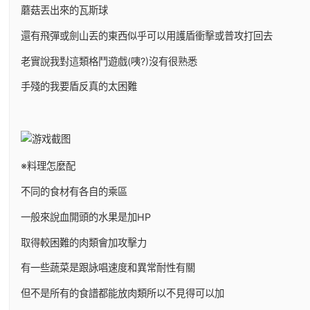
蘑菇丟出來的瓦斯球
還有飛彈或劍山丟的東西似乎可以用護盾衝擊或普攻打回去
老實說我對這類格鬥遊戲(咦?)沒有很熟悉
手殘的我要盾反真的太困難
※料理怎麼配
不同的食材有各自的乘區
一般來說血開頭的水果是加HP
取得較困難的肉類會加攻擊力
有一些蔬菜是跟詠唱速度和異常耐性有關
但不是所有的食譜都能放肉類所以不見得可以加