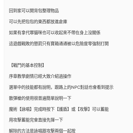
回到家可以開背包整理物品
可以先把包包的東西都放進倉庫
如果有拿代罪貓咪也可以收起來不帶在身上沒關係
這遊戲戰敗的懲罰只有寶箱通通被以危險度零強制打開
【戰鬥的基本控制】
序章教學劇情已經大致介紹過操作
選單中的技能都有說明，跟路上的NPC對話也會看到提示
散彈槍的使用很普遍簡單說明一下
魔術【詠唱】完成時按下【護盾】或【攻擊】可以蓄能
用攻擊蓄能完會直接先揮一下
解除的方法是詠唱跟攻擊兩個一起按