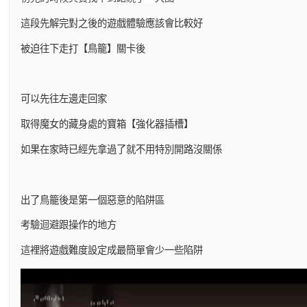
這段先解完對之後的遊戲體驗應該會比較好
被迫往下走打【鳥籠】關卡後
可以先往左邊走回家
取得魔女的藏身處的寶箱【強化器插槽】
如果在家時已經先拿過了就不用特別開路沒關係
出了鳥籠後是第一個惡意的陷阱區
考驗迴避跟操作的地方
這裡將遊戲難度設定成最簡單會少一些陷阱