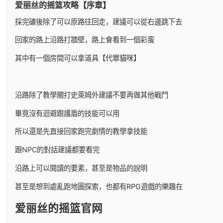
爱丽丝的摇篮攻略【序章】
採完礦後除了可以原路往回走，建議可以從右邊跳下去
回家的路上沿路打牆壁，路上會看到一個彩蛋
其中有一個房間可以拿道具【代罪貓咪】
沿路除了教學關打史萊姆外建議不要再做其他戰鬥
畢竟沒有迴避跟護盾的技能可以用
所以還是先直接回家跑完劇情的教學拿技能
跟NPC的對話建議都要看完
沿路上可以閱讀的要素，甚至是物品的說明
甚至是想到處亂跑地圖探索，也都有RPG遊戲的樂趣在
爱丽丝的摇篮官网