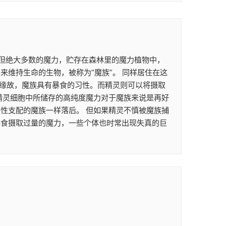
。 但绝大多数的魔力，贮存在森林里的魔力植物中，
维持生命的生物，被称为“魔族”。 同样居住在这
的缘故，魔族具有暴食的习性。而精灵则可以将摄取
精灵细胞中所储存的高纯度魔力对于魔族来说是再好
性支配的魔族一样落后。 但如果精灵不慎被魔族捕
暴食摄取过量的魔力，一些个体也时常出现失真的巨