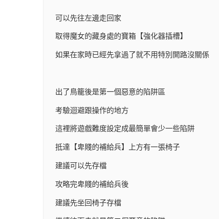
可以先往左邊走回家
取得魔女的藏身處的寶箱【強化器插槽】
如果在家時已經先拿過了就不用特別開路沒關係
出了鳥籠後是第一個惡意的陷阱區
考驗迴避跟操作的地方
這裡將遊戲難度設定成最簡單會少一些陷阱
抵達【卑賤的補給兵】上方有一張椅子
建議可以先存檔
攻略完卑賤的補給兵後
建議先坐回椅子存檔