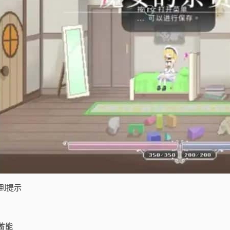
到提示
蓄能