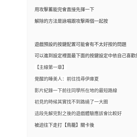
用攻擊蓄能完會直接先揮一下
解除的方法是詠唱跟攻擊兩個一起按
遊戲預設的按鍵配置可能會有不太好按的問題
可以進到設定裡面最下面的按鍵設定中依自己喜歡
【主線第一章】
覺醒的睡美人：前往找尋伊庫夏
影片紀錄一下前往同學所在地的最短路線
初見的時候其實找不到路繞了一大圈
這段先解完對之後的遊戲體驗應該會比較好
被迫往下走打【鳥籠】關卡後