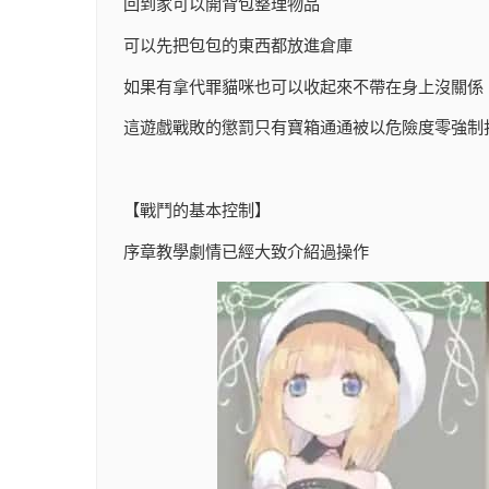
回到家可以開背包整理物品
可以先把包包的東西都放進倉庫
如果有拿代罪貓咪也可以收起來不帶在身上沒關係
這遊戲戰敗的懲罰只有寶箱通通被以危險度零強制
【戰鬥的基本控制】
序章教學劇情已經大致介紹過操作