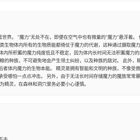
篮世界。 “魔力”无处不在，即便在空气中也有微量的“魔力”悬浮着
类生物体内所有的生物质能都倚仗于魔力的代谢，这种通过摄取魔力来
魔族体内所积蓄的魔力纯度低且不稳定，因为体内长时间无法积蓄魔力
食粮的种族，不可避免地会产生领土纠纷，以及种族的敌对。 此外，
后者体内魔力的生物本能。 精灵是拥有智能和文明的种族，不像受兽
承受哪怕一点点冲击。 另外，由于无法长时间存储魔力的魔族常常
作为精灵，在森林和洞穴里务必要小心谨慎。
下去