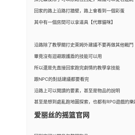
回家的路上沿路打牆壁，路上會看到一個彩蛋
其中有一個房間可以拿道具【代罪貓咪】
沿路除了教學關打史萊姆外建議不要再做其他戰鬥
畢竟沒有迴避跟護盾的技能可以用
所以還是先直接回家跑完劇情的教學拿技能
跟NPC的對話建議都要看完
沿路上可以閱讀的要素，甚至是物品的說明
甚至是想到處亂跑地圖探索，也都有RPG遊戲的樂
爱丽丝的摇篮官网