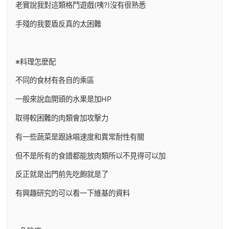
老實說我對這類格鬥遊戲(咦?)沒有很熟悉
手殘的我要盾反真的太困難
※料理怎麼配
不同的食材有各自的乘區
一般來說血開頭的水果是加HP
取得較困難的肉類會加攻擊力
有一些蔬菜是跟詠唱速度和異常耐性有關
但不是所有的食譜都能放肉類所以不見得可以加
反正就是出門前先吃飽就是了
有興趣研究的可以看一下維基的資料