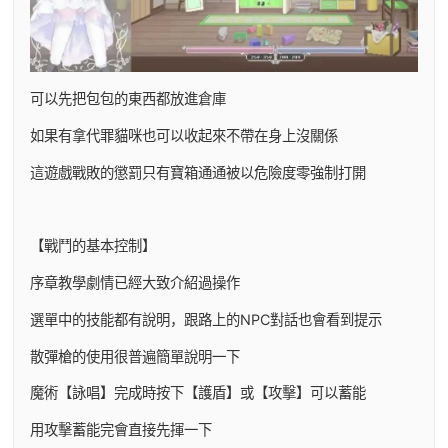
可以先把包包的東西都放進倉庫
如果有拿代罪貓咪也可以收起來不帶在身上沒關係
這遊戲戰敗的懲罰只有寶箱通通被以危險度零強制打開
【戰鬥的基本控制】
序章教學劇情已經大致介紹過操作
選單中的技能都有說明，跟路上的NPC對話也會看到提示
散彈槍的使用很普遍簡單說明一下
魔術【詠唱】完成時按下【護盾】或【攻擊】可以蓄能
用攻擊蓄能完會直接先揮一下