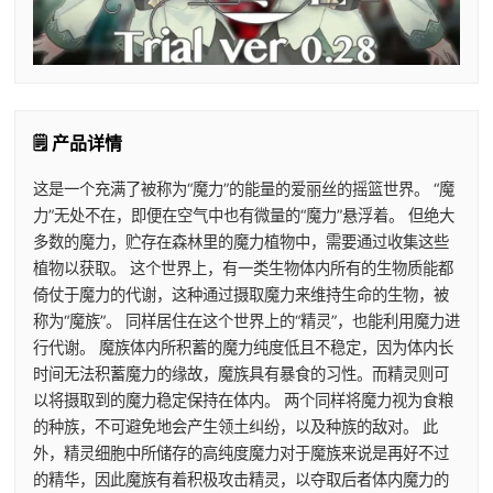
🗒️ 产品详情
这是一个充满了被称为“魔力”的能量的爱丽丝的摇篮世界。 “魔
力”无处不在，即便在空气中也有微量的“魔力”悬浮着。 但绝大
多数的魔力，贮存在森林里的魔力植物中，需要通过收集这些
植物以获取。 这个世界上，有一类生物体内所有的生物质能都
倚仗于魔力的代谢，这种通过摄取魔力来维持生命的生物，被
称为“魔族”。 同样居住在这个世界上的“精灵”，也能利用魔力进
行代谢。 魔族体内所积蓄的魔力纯度低且不稳定，因为体内长
时间无法积蓄魔力的缘故，魔族具有暴食的习性。而精灵则可
以将摄取到的魔力稳定保持在体内。 两个同样将魔力视为食粮
的种族，不可避免地会产生领土纠纷，以及种族的敌对。 此
外，精灵细胞中所储存的高纯度魔力对于魔族来说是再好不过
的精华，因此魔族有着积极攻击精灵，以夺取后者体内魔力的