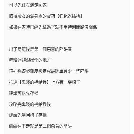
可以先往左邊走回家
取得魔女的藏身處的寶箱【強化器插槽】
如果在家時已經先拿過了就不用特別開路沒關係
出了鳥籠後是第一個惡意的陷阱區
考驗迴避跟操作的地方
這裡將遊戲難度設定成最簡單會少一些陷阱
抵達【卑賤的補給兵】上方有一張椅子
建議可以先存檔
攻略完卑賤的補給兵後
建議先坐回椅子存檔
繼續往下走就是第二個惡意的陷阱