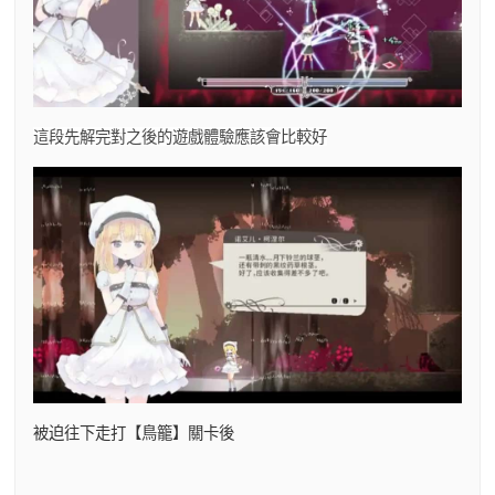
這段先解完對之後的遊戲體驗應該會比較好
被迫往下走打【鳥籠】關卡後