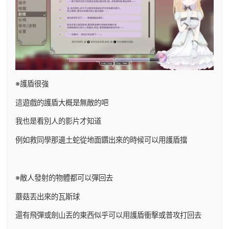
※護盾很強
這遊戲的護盾大概是無敵的吧
我也是看別人的影片才知道
例如救同學那邊土蛇從地面鑽出來的時候可以用護盾擋
※敵人發射的物體都可以彈回去
蘑菇丟出來的瓦斯球
還有飛彈或劍山丟的東西似乎可以用護盾衝擊或普攻打回去