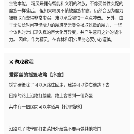
生物本能。 精灵是拥有智能和文明的种族，不像受兽性支配的
魔族一样落后。 但如果精灵不慎被魔族捕食，仍然会因为魔力
被吸取而变得非常虚弱，难以承受哪怕一点点冲击。 另外，由
于无法长时间存储魔力的魔族常常暴食摄取过量的魔力，一些
个体也时常出现失真的巨大化等异变，并产生意料之外的战斗
力。 因此，作为精灵，在森林和洞穴里务必要小心谨慎。
⚔️ 游戏教程
爱丽丝的摇篮攻略【序章】
採完礦後除了可以原路往回走，建議可以從右邊跳下去
回家的路上沿路打牆壁，路上會看到一個彩蛋
其中有一個房間可以拿道具【代罪貓咪】
沿路除了教學關打史萊姆外建議不要再做其他戰鬥