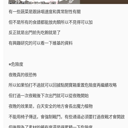
有一些蔬菜是跟詠唱速度和異常耐性有關
但不是所有的食譜都能放肉類所以不見得可以加
反正就是出門前先吃飽就是了
有興趣研究的可以看一下維基的資料
※危險度
夜晚真的很恐怖
所以如果怕打不過就可以回據點開寶箱重置危險度再繼續攻略
但打過一次夜戰後下次出門就可以從夜晚開始
夜晚的效果是，白天安全的地方會長出魔力植物
不能用椅子傳送，會強制戰鬥，有些通道必須要打過夜戰才會開啟
但後期為了素材的稀有度還是得累積一下危險度