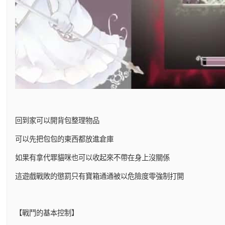
回到家可以開背包整理物品
可以先把包包的東西都放進倉庫
如果有拿代罪貓咪也可以收起來不帶在身上沒關係
這遊戲戰敗的懲罰只有寶箱通通被以危險度零強制打開
【戰鬥的基本控制】