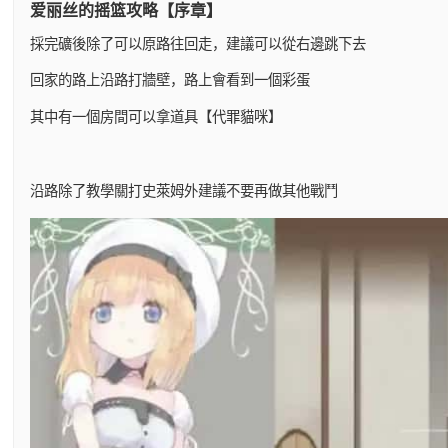
爱丽丝的摇篮攻略【序章】
採完礦後除了可以原路往回走，建議可以從右邊跳下去
回家的路上沿路打牆壁，路上會看到一個彩蛋
其中有一個房間可以拿道具【代罪貓咪】
沿路除了教學關打史萊姆外建議不要再做其他戰鬥