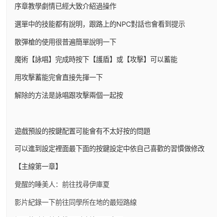
序章教學劇情已經大致介紹過操作
選單中的技能都有說明，跟路上的NPC對話也會看到提示
散彈槍的使用很普遍簡單說明一下
魔術【詠唱】完成時按下【護盾】或【攻擊】可以蓄能
用攻擊蓄能完會直接先揮一下
解除的方法是詠唱跟攻擊兩個一起按
遊戲預設的按鍵配置可能會有不太好按的問題
可以進到設定裡面最下面的按鍵設定中依自己喜歡的習慣做修改
【主線第一章】
覺醒的睡美人：前往找尋伊庫夏
影片紀錄一下前往同學所在地的最短路線