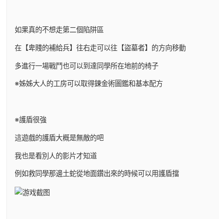
如果真的不想走第二個陷阱區
在【卑賤的補給兵】往右走可以往【盜墓者】的方向移動
多進行一場戰鬥也可以到達同學所在地前的椅子
※姊姊大人的工房可以取得鍊金術圖鑑和基本配方
※護盾很強
這遊戲的護盾大概是無敵的吧
我也是看別人的影片才知道
例如救同學那邊土蛇從地面鑽出來的時候可以用護盾擋