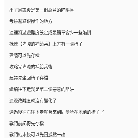
出了鳥籠後是第一個惡意的陷阱區
考驗迴避跟操作的地方
這裡將遊戲難度設定成最簡單會少一些陷阱
抵達【卑賤的補給兵】上方有一張椅子
建議可以先存檔
攻略完卑賤的補給兵後
建議先坐回椅子存檔
繼續往下走就是第二個惡意的陷阱
這邊改難度就沒有變化了
通過後往右往下走就會來到同學所在地前的椅子了
戰鬥前記得先存檔
戰鬥結束後可以先回據點一趟