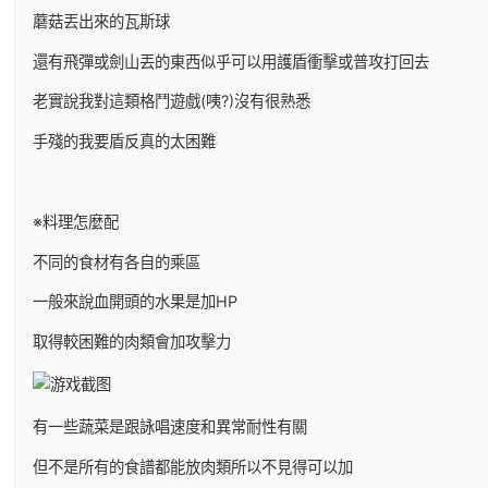
蘑菇丟出來的瓦斯球
還有飛彈或劍山丟的東西似乎可以用護盾衝擊或普攻打回去
老實說我對這類格鬥遊戲(咦?)沒有很熟悉
手殘的我要盾反真的太困難
※料理怎麼配
不同的食材有各自的乘區
一般來說血開頭的水果是加HP
取得較困難的肉類會加攻擊力
有一些蔬菜是跟詠唱速度和異常耐性有關
但不是所有的食譜都能放肉類所以不見得可以加