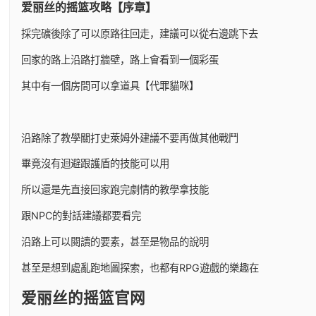
爱丽丝的摇篮攻略【序章】
採完礦後除了可以原路往回走，建議可以從右邊跳下去
回家的路上沿路打牆壁，路上會看到一個彩蛋
其中有一個房間可以拿道具【代罪貓咪】
沿路除了教學關打史萊姆外建議不要再做其他戰鬥
畢竟沒有迴避跟護盾的技能可以用
所以還是先直接回家跑完劇情的教學拿技能
跟NPC的對話建議都要看完
沿路上可以閱讀的要素，甚至是物品的說明
甚至是想到處亂跑地圖探索，也都有RPG遊戲的樂趣在
爱丽丝的摇篮官网