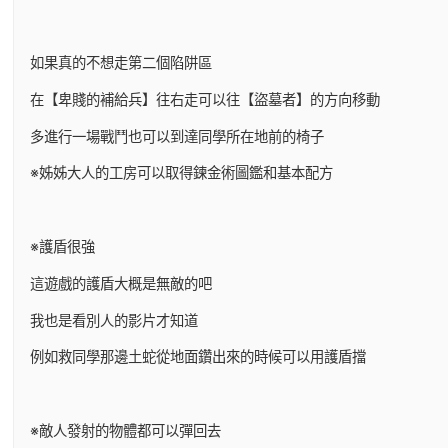
如果真的不想走第二個陷阱區
在【卑賤的補給兵】往右走可以往【盜墓者】的方向移動
多進行一場戰鬥也可以到達同學所在地前的椅子
※姊姊大人的工房可以取得鍊金術圖鑑和基本配方
※護盾很強
這遊戲的護盾大概是無敵的吧
我也是看別人的影片才知道
例如救同學那邊土蛇從地面鑽出來的時候可以用護盾擋
※敵人發射的物體都可以彈回去