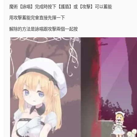
魔術【詠唱】完成時按下【護盾】或【攻擊】可以蓄能
用攻擊蓄能完會直接先揮一下
解除的方法是詠唱跟攻擊兩個一起按