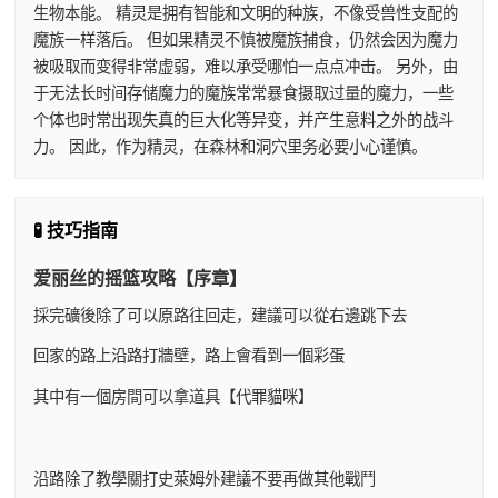
生物本能。 精灵是拥有智能和文明的种族，不像受兽性支配的
魔族一样落后。 但如果精灵不慎被魔族捕食，仍然会因为魔力
被吸取而变得非常虚弱，难以承受哪怕一点点冲击。 另外，由
于无法长时间存储魔力的魔族常常暴食摄取过量的魔力，一些
个体也时常出现失真的巨大化等异变，并产生意料之外的战斗
力。 因此，作为精灵，在森林和洞穴里务必要小心谨慎。
🧪 技巧指南
爱丽丝的摇篮攻略【序章】
採完礦後除了可以原路往回走，建議可以從右邊跳下去
回家的路上沿路打牆壁，路上會看到一個彩蛋
其中有一個房間可以拿道具【代罪貓咪】
沿路除了教學關打史萊姆外建議不要再做其他戰鬥