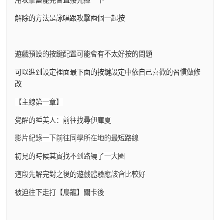
解除的方法是詠唱跟攻擊兩個一起按
遊戲預設的按鍵配置可能會有不太好按的問題
可以進到設定裡面最下面的按鍵設定中依自己喜歡的習慣做修
改
【主線第一章】
覺醒的睡美人：前往找尋伊庫夏
影片紀錄一下前往同學所在地的最短路線
初見的時候其實找不到路繞了一大圈
這段先解完對之後的遊戲體驗應該會比較好
被迫往下走打【鳥籠】關卡後