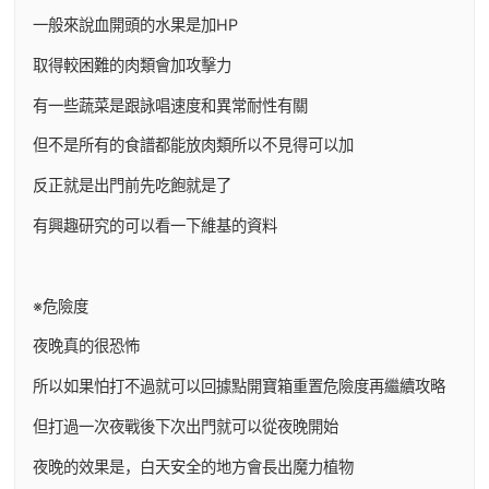
一般來說血開頭的水果是加HP
取得較困難的肉類會加攻擊力
有一些蔬菜是跟詠唱速度和異常耐性有關
但不是所有的食譜都能放肉類所以不見得可以加
反正就是出門前先吃飽就是了
有興趣研究的可以看一下維基的資料
※危險度
夜晚真的很恐怖
所以如果怕打不過就可以回據點開寶箱重置危險度再繼續攻略
但打過一次夜戰後下次出門就可以從夜晚開始
夜晚的效果是，白天安全的地方會長出魔力植物