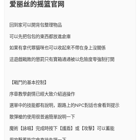
爱丽丝的摇篮官网
回到家可以開背包整理物品
可以先把包包的東西都放進倉庫
如果有拿代罪貓咪也可以收起來不帶在身上沒關係
這遊戲戰敗的懲罰只有寶箱通通被以危險度零強制打開
【戰鬥的基本控制】
序章教學劇情已經大致介紹過操作
選單中的技能都有說明，跟路上的NPC對話也會看到提示
散彈槍的使用很普遍簡單說明一下
魔術【詠唱】完成時按下【護盾】或【攻擊】可以蓄能
用攻擊蓄能完會直接先揮一下