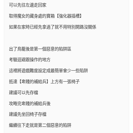
可以先往左邊走回家
取得魔女的藏身處的寶箱【強化器插槽】
如果在家時已經先拿過了就不用特別開路沒關係
出了鳥籠後是第一個惡意的陷阱區
考驗迴避跟操作的地方
這裡將遊戲難度設定成最簡單會少一些陷阱
抵達【卑賤的補給兵】上方有一張椅子
建議可以先存檔
攻略完卑賤的補給兵後
建議先坐回椅子存檔
繼續往下走就是第二個惡意的陷阱