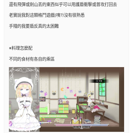
還有飛彈或劍山丟的東西似乎可以用護盾衝擊或普攻打回去
老實說我對這類格鬥遊戲(咦?)沒有很熟悉
手殘的我要盾反真的太困難
※料理怎麼配
不同的食材有各自的乘區