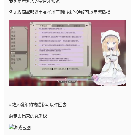
我也是看別人的影片才知道
例如救同學那邊土蛇從地面鑽出來的時候可以用護盾擋
※敵人發射的物體都可以彈回去
蘑菇丟出來的瓦斯球