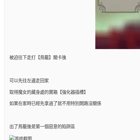
被迫往下走打【鳥籠】關卡後
可以先往左邊走回家
取得魔女的藏身處的寶箱【強化器插槽】
如果在家時已經先拿過了就不用特別開路沒關係
出了鳥籠後是第一個惡意的陷阱區