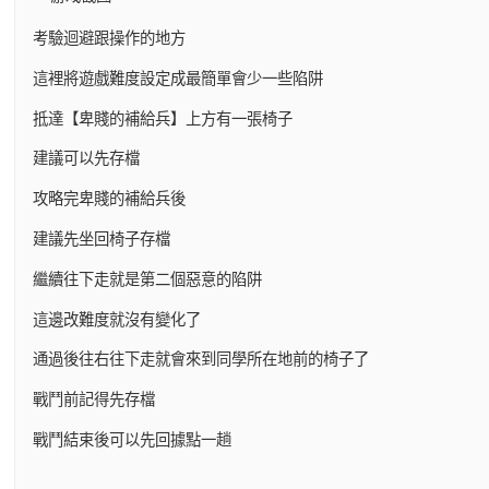
考驗迴避跟操作的地方
這裡將遊戲難度設定成最簡單會少一些陷阱
抵達【卑賤的補給兵】上方有一張椅子
建議可以先存檔
攻略完卑賤的補給兵後
建議先坐回椅子存檔
繼續往下走就是第二個惡意的陷阱
這邊改難度就沒有變化了
通過後往右往下走就會來到同學所在地前的椅子了
戰鬥前記得先存檔
戰鬥結束後可以先回據點一趟