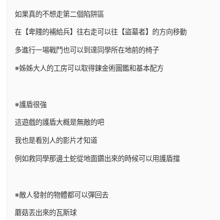
如果真的不想走第二個陷阱區
在【卑賤的補給兵】往右走可以往【盜墓者】的方向移動
多進行一場戰鬥也可以到達同學所在地前的椅子
※姊姊大人的工房可以取得鍊金術圖鑑和基本配方
※護盾很強
這遊戲的護盾大概是無敵的吧
我也是看別人的影片才知道
例如救同學那邊土蛇從地面鑽出來的時候可以用護盾擋
※敵人發射的物體都可以彈回去
蘑菇丟出來的瓦斯球