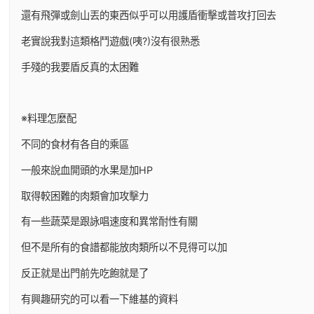
還有飛彈或劍山丟的東西似乎可以用護盾衝擊或普攻打回去
老實說我對這類格鬥遊戲(咦?)沒有很熟悉
手殘的我要盾反真的太困難
※料理怎麼配
不同的食材有各自的乘區
一般來說血開頭的水果是加HP
取得較困難的肉類會加攻擊力
有一些蔬菜是跟詠唱速度和異常耐性有關
但不是所有的食譜都能放肉類所以不見得可以加
反正就是出門前先吃飽就是了
有興趣研究的可以看一下維基的資料