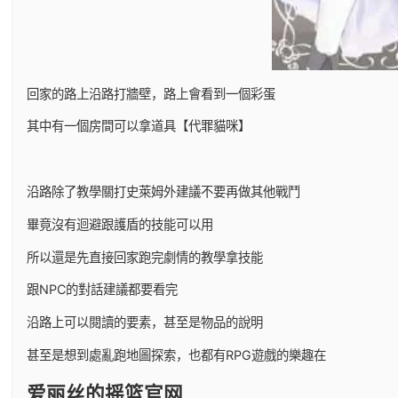
回家的路上沿路打牆壁，路上會看到一個彩蛋
其中有一個房間可以拿道具【代罪貓咪】
沿路除了教學關打史萊姆外建議不要再做其他戰鬥
畢竟沒有迴避跟護盾的技能可以用
所以還是先直接回家跑完劇情的教學拿技能
跟NPC的對話建議都要看完
沿路上可以閱讀的要素，甚至是物品的說明
甚至是想到處亂跑地圖探索，也都有RPG遊戲的樂趣在
爱丽丝的摇篮官网