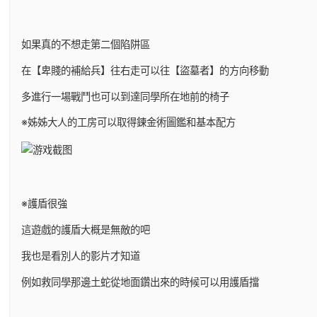
如果真的不想走第二個陷阱區
在【卑賤的補給兵】往右走可以往【盜墓者】的方向移動
多進行一場戰鬥也可以到達同學所在地前的椅子
※姊姊大人的工房可以取得鍊金術圖鑑和基本配方
※護盾很強
這遊戲的護盾大概是無敵的吧
我也是看別人的影片才知道
例如救同學那邊土蛇從地面鑽出來的時候可以用護盾擋