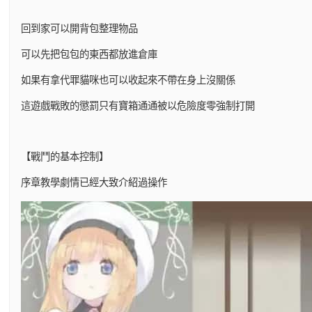
回到家可以開背包整理物品
可以先把包包的東西都放進倉庫
如果有拿代罪貓咪也可以收起來不帶在身上沒關係
這遊戲戰敗的懲罰只有寶箱通通被以危險度零強制打開
【戰鬥的基本控制】
序章教學劇情已經大致介紹過操作