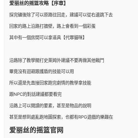
爱丽丝的摇篮攻略【序章】
採完礦後除了可以原路往回走，建議可以從右邊跳下去
回家的路上沿路打牆壁，路上會看到一個彩蛋
其中有一個房間可以拿道具【代罪貓咪】
沿路除了教學關打史萊姆外建議不要再做其他戰鬥
畢竟沒有迴避跟護盾的技能可以用
所以還是先直接回家跑完劇情的教學拿技能
跟NPC的對話建議都要看完
沿路上可以閱讀的要素，甚至是物品的說明
甚至是想到處亂跑地圖探索，也都有RPG遊戲的樂趣在
爱丽丝的摇篮官网