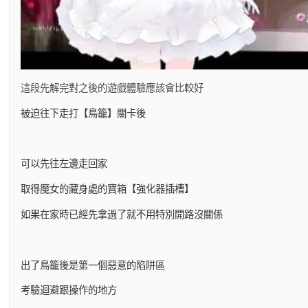
這段先解完對之後的遊戲體驗應該會比較好
被迫往下走打【鳥籠】關卡後
可以先往左邊走回家
取得魔女的藏身處的寶箱【強化器插槽】
如果在家時已經先拿過了就不用特別開路沒關係
出了鳥籠後是第一個惡意的陷阱區
考驗迴避跟操作的地方