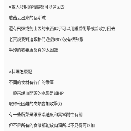
※敵人發射的物體都可以彈回去
蘑菇丟出來的瓦斯球
還有飛彈或劍山丟的東西似乎可以用護盾衝擊或普攻打回去
老實說我對這類格鬥遊戲(咦?)沒有很熟悉
手殘的我要盾反真的太困難
※料理怎麼配
不同的食材有各自的乘區
一般來說血開頭的水果是加HP
取得較困難的肉類會加攻擊力
有一些蔬菜是跟詠唱速度和異常耐性有關
但不是所有的食譜都能放肉類所以不見得可以加