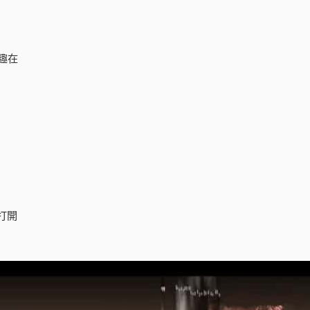
趣在
打開