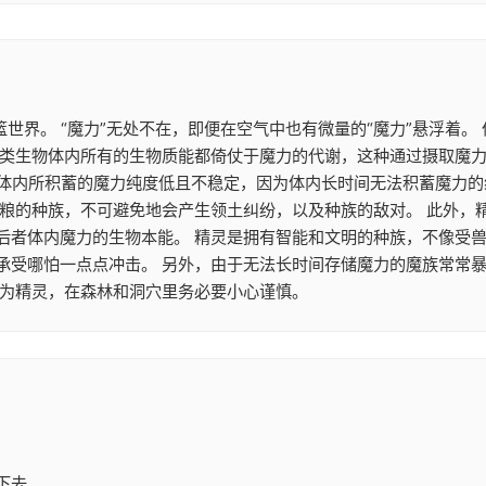
篮世界。 “魔力”无处不在，即便在空气中也有微量的“魔力”悬浮着
类生物体内所有的生物质能都倚仗于魔力的代谢，这种通过摄取魔力来
魔族体内所积蓄的魔力纯度低且不稳定，因为体内长时间无法积蓄魔力
食粮的种族，不可避免地会产生领土纠纷，以及种族的敌对。 此外，
后者体内魔力的生物本能。 精灵是拥有智能和文明的种族，不像受兽
承受哪怕一点点冲击。 另外，由于无法长时间存储魔力的魔族常常
作为精灵，在森林和洞穴里务必要小心谨慎。
下去