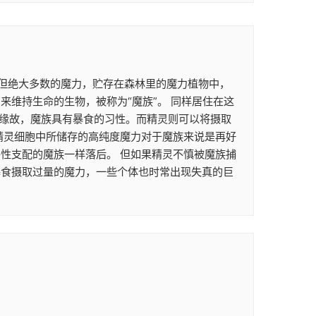
。 但绝大多数的魔力，贮存在森林里的魔力植物中，
维持生命的生物，被称为“魔族”。 同样居住在这
的缘故，魔族具有暴食的习性。而精灵则可以将摄取
精灵细胞中所储存的高纯度魔力对于魔族来说是再好
性支配的魔族一样落后。 但如果精灵不慎被魔族捕
暴食摄取过量的魔力，一些个体也时常出现失真的巨