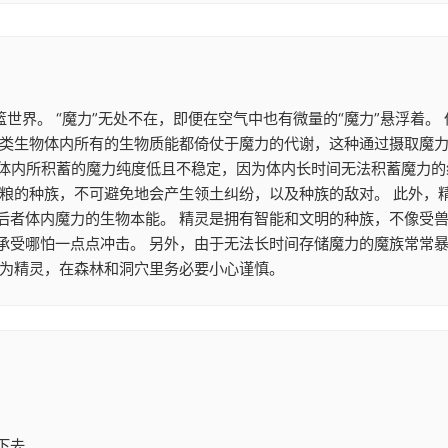
篮世界。 “魔力”无处不在，即便在空气中也有微量的“魔力”悬浮着
类生物体内所有的生物质能都倚仗于魔力的代谢，这种通过摄取魔力来
魔族体内所积蓄的魔力纯度低且不稳定，因为体内长时间无法积蓄魔力
食粮的种族，不可避免地会产生领土纠纷，以及种族的敌对。 此外，
后者体内魔力的生物本能。 精灵是拥有智能和文明的种族，不像受兽
承受哪怕一点点冲击。 另外，由于无法长时间存储魔力的魔族常常
作为精灵，在森林和洞穴里务必要小心谨慎。
下去