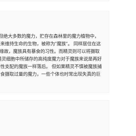
。 但绝大多数的魔力，贮存在森林里的魔力植物中，
维持生命的生物，被称为“魔族”。 同样居住在这
的缘故，魔族具有暴食的习性。而精灵则可以将摄取
精灵细胞中所储存的高纯度魔力对于魔族来说是再好
性支配的魔族一样落后。 但如果精灵不慎被魔族捕
暴食摄取过量的魔力，一些个体也时常出现失真的巨