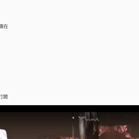
趣在
打開