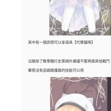
其中有一個房間可以拿道具【代罪貓咪】
沿路除了教學關打史萊姆外建議不要再做其他戰鬥
畢竟沒有迴避跟護盾的技能可以用