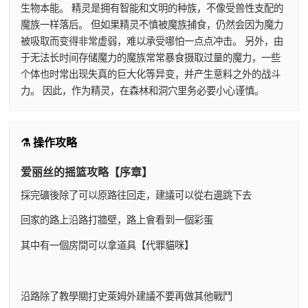
生物本能。 精灵是拥有智能和文明的种族，不像受兽性支配的
魔族一样落后。 但如果精灵不慎被魔族捕食，仍然会因为魔力
被吸取而变得非常虚弱，难以承受哪怕一点点冲击。 另外，由
于无法长时间存储魔力的魔族常常暴食摄取过量的魔力，一些
个体也时常出现失真的巨大化等异变，并产生意料之外的战斗
力。 因此，作为精灵，在森林和洞穴里务必要小心谨慎。
⚗️ 操作攻略
爱丽丝的摇篮攻略【序章】
採完礦後除了可以原路往回走，建議可以從右邊跳下去
回家的路上沿路打牆壁，路上會看到一個彩蛋
其中有一個房間可以拿道具【代罪貓咪】
沿路除了教學關打史萊姆外建議不要再做其他戰鬥