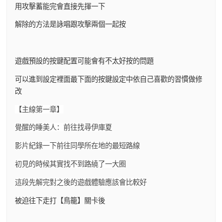
用攻擊蓄能完會直接先揮一下
解除的方法是詠唱跟攻擊兩個一起按
遊戲預設的按鍵配置可能會有不太好按的問題
可以進到設定裡面最下面的按鍵設定中依自己喜歡的習慣做修
改
【主線第一章】
覺醒的睡美人：前往找尋伊庫夏
影片紀錄一下前往同學所在地的最短路線
初見的時候其實找不到路繞了一大圈
這段先解完對之後的遊戲體驗應該會比較好
被迫往下走打【鳥籠】關卡後