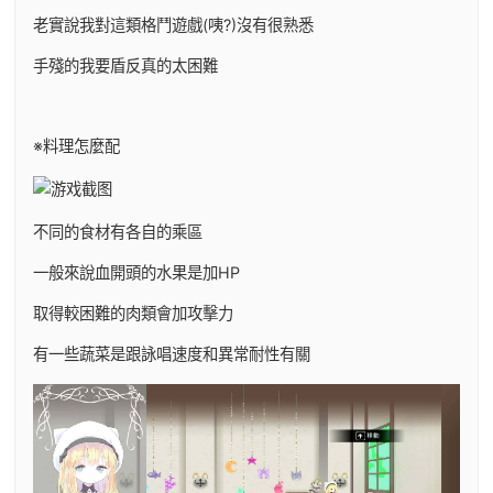
老實說我對這類格鬥遊戲(咦?)沒有很熟悉
手殘的我要盾反真的太困難
※料理怎麼配
不同的食材有各自的乘區
一般來說血開頭的水果是加HP
取得較困難的肉類會加攻擊力
有一些蔬菜是跟詠唱速度和異常耐性有關