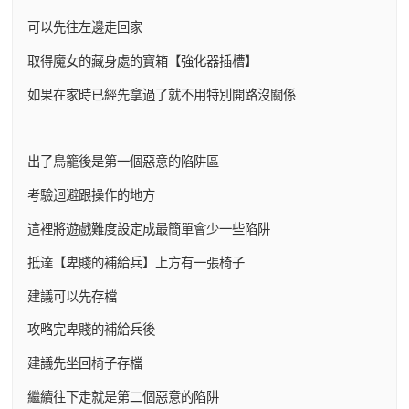
可以先往左邊走回家
取得魔女的藏身處的寶箱【強化器插槽】
如果在家時已經先拿過了就不用特別開路沒關係
出了鳥籠後是第一個惡意的陷阱區
考驗迴避跟操作的地方
這裡將遊戲難度設定成最簡單會少一些陷阱
抵達【卑賤的補給兵】上方有一張椅子
建議可以先存檔
攻略完卑賤的補給兵後
建議先坐回椅子存檔
繼續往下走就是第二個惡意的陷阱