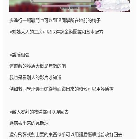
多進行一場戰鬥也可以到達同學所在地前的椅子
※姊姊大人的工房可以取得鍊金術圖鑑和基本配方
※護盾很強
這遊戲的護盾大概是無敵的吧
我也是看別人的影片才知道
例如救同學那邊土蛇從地面鑽出來的時候可以用護盾擋
※敵人發射的物體都可以彈回去
蘑菇丟出來的瓦斯球
還有飛彈或劍山丟的東西似乎可以用護盾衝擊或普攻打回去