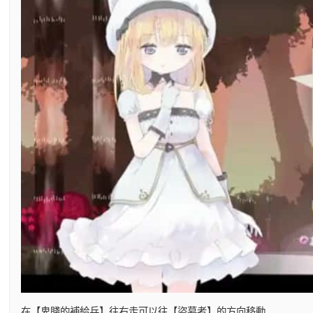
在【卑賤的補給兵】往右走可以往【盜墓者】的方向移動