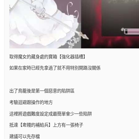
取得魔女的藏身處的寶箱【強化器插槽】
如果在家時已經先拿過了就不用特別開路沒關係
出了鳥籠後是第一個惡意的陷阱區
考驗迴避跟操作的地方
這裡將遊戲難度設定成最簡單會少一些陷阱
抵達【卑賤的補給兵】上方有一張椅子
建議可以先存檔