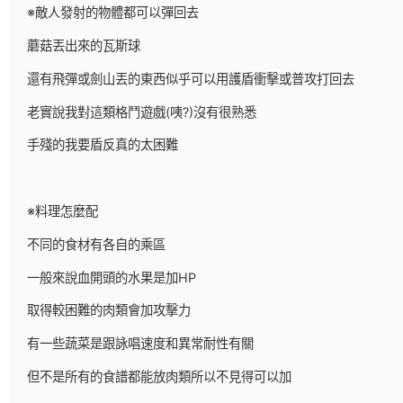
※敵人發射的物體都可以彈回去
蘑菇丟出來的瓦斯球
還有飛彈或劍山丟的東西似乎可以用護盾衝擊或普攻打回去
老實說我對這類格鬥遊戲(咦?)沒有很熟悉
手殘的我要盾反真的太困難
※料理怎麼配
不同的食材有各自的乘區
一般來說血開頭的水果是加HP
取得較困難的肉類會加攻擊力
有一些蔬菜是跟詠唱速度和異常耐性有關
但不是所有的食譜都能放肉類所以不見得可以加