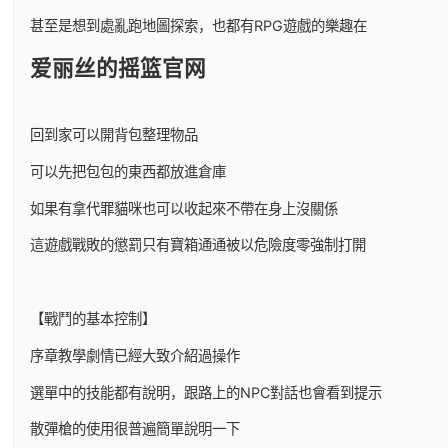
甚至是想到處亂跑地圖探索，也都有RPG遊戲的樂趣在
爱丽丝的摇篮官网
回到家可以開背包整理物品
可以先把包包的東西都放進倉庫
如果有拿代罪貓咪也可以收起來不帶在身上沒關係
這遊戲戰敗的懲罰只有寶箱通通被以危險度零強制打開
【戰鬥的基本控制】
序章教學劇情已經大致介紹過操作
選單中的技能都有說明，跟路上的NPC對話也會看到提示
散彈槍的使用很普遍簡單說明一下