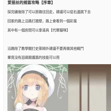
爱丽丝的摇篮攻略【序章】
採完礦後除了可以原路往回走，建議可以從右邊跳下去
回家的路上沿路打牆壁，路上會看到一個彩蛋
其中有一個房間可以拿道具【代罪貓咪】
沿路除了教學關打史萊姆外建議不要再做其他戰鬥
畢竟沒有迴避跟護盾的技能可以用