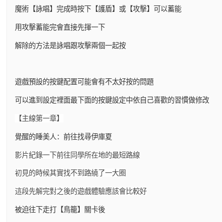
魔術【詠唱】完成時按下【護盾】或【攻擊】可以蓄能
用攻擊蓄能完會直接先揮一下
解除的方法是詠唱跟攻擊兩個一起按
遊戲預設的按鍵配置可能會有不太好按的問題
可以進到設定裡面最下面的按鍵設定中依自己喜歡的習慣做修改
【主線第一章】
覺醒的睡美人：前往找尋伊庫夏
影片紀錄一下前往同學所在地的最短路線
初見的時候其實找不到路繞了一大圈
這段先解完對之後的遊戲體驗應該會比較好
被迫往下走打【鳥籠】關卡後