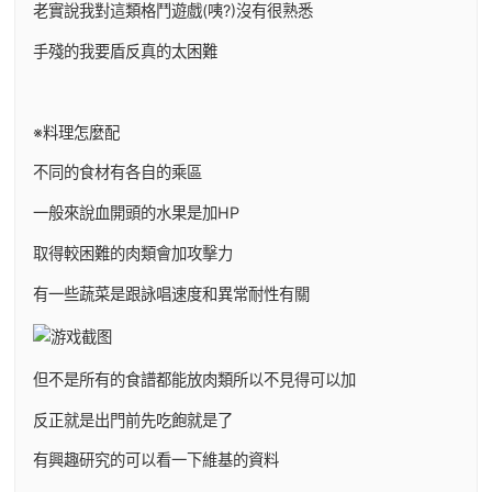
老實說我對這類格鬥遊戲(咦?)沒有很熟悉
手殘的我要盾反真的太困難
※料理怎麼配
不同的食材有各自的乘區
一般來說血開頭的水果是加HP
取得較困難的肉類會加攻擊力
有一些蔬菜是跟詠唱速度和異常耐性有關
但不是所有的食譜都能放肉類所以不見得可以加
反正就是出門前先吃飽就是了
有興趣研究的可以看一下維基的資料