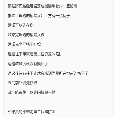
這裡將遊戲難度設定成最簡單會少一些陷阱
抵達【卑賤的補給兵】上方有一張椅子
建議可以先存檔
攻略完卑賤的補給兵後
建議先坐回椅子存檔
繼續往下走就是第二個惡意的陷阱
這邊改難度就沒有變化了
通過後往右往下走就會來到同學所在地前的椅子了
戰鬥前記得先存檔
戰鬥結束後可以先回據點一趟
如果真的不想走第二個陷阱區