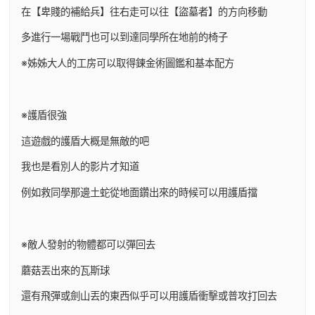
在【卑賤的補給兵】往右走可以往【盜墓者】的方向移動
多進行一場戰鬥也可以到達同學所在地前的椅子
※姊姊大人的工房可以取得鍊金術圖鑑和基本配方
※護盾很強
這遊戲的護盾大概是無敵的吧
我也是看別人的影片才知道
例如救同學那邊土蛇從地面鑽出來的時候可以用護盾擋
※敵人發射的物體都可以彈回去
蘑菇丟出來的瓦斯球
還有飛彈或劍山丟的東西似乎可以用護盾衝擊或普攻打回去