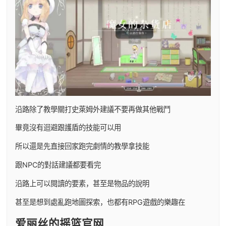
沿路除了教學關打史萊姆外建議不要再做其他戰鬥
畢竟沒有迴避跟護盾的技能可以用
所以還是先直接回家跑完劇情的教學拿技能
跟NPC的對話建議都要看完
沿路上可以閱讀的要素，甚至是物品的說明
甚至是想到處亂跑地圖探索，也都有RPG遊戲的樂趣在
爱丽丝的摇篮官网