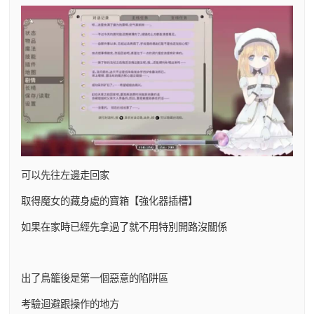
可以先往左邊走回家
取得魔女的藏身處的寶箱【強化器插槽】
如果在家時已經先拿過了就不用特別開路沒關係
出了鳥籠後是第一個惡意的陷阱區
考驗迴避跟操作的地方