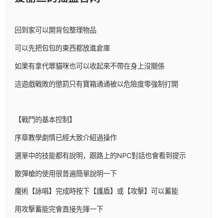
回到家可以開背包整理物品
可以先把包包的東西都放進倉庫
如果有拿代罪貓咪也可以收起來不帶在身上沒關係
這遊戲戰敗的懲罰只有寶箱通通被以危險度零強制打開
【戰鬥的基本控制】
序章教學劇情已經大致介紹過操作
選單中的技能都有說明，跟路上的NPC對話也會看到提示
散彈槍的使用很普遍簡單說明一下
魔術【詠唱】完成時按下【護盾】或【攻擊】可以蓄能
用攻擊蓄能完會直接先揮一下