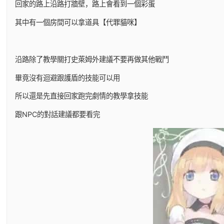
回家的路上沿路打牆壁，路上會看到一個彩蛋
其中有一個房間可以拿道具【代罪貓咪】
沿路除了教學關打史萊姆外建議不要再做其他戰鬥
畢竟沒有迴避跟護盾的技能可以用
所以還是先直接回家跑完劇情的教學拿技能
跟NPC的對話建議都要看完