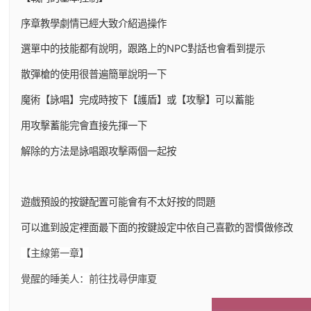
序章教學劇情已經大致介紹過操作
選單中的技能都有說明，跟路上的NPC對話也會看到提示
散彈槍的使用很普遍簡單說明一下
魔術【詠唱】完成時按下【護盾】或【攻擊】可以蓄能
用攻擊蓄能完會直接先揮一下
解除的方法是詠唱跟攻擊兩個一起按
遊戲預設的按鍵配置可能會有不太好按的問題
可以進到設定裡面最下面的按鍵設定中依自己喜歡的習慣做修改
【主線第一章】
覺醒的睡美人：前往找尋伊庫夏