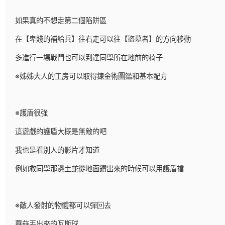
如果真的不想走第二個陷阱區
在【卑賤的補給兵】往右走可以往【盜墓者】的方向移動
多進行一場戰鬥也可以到達同學所在地前的椅子
※姊姊大人的工房可以取得鍊金術圖鑑和基本配方
※護盾很強
這遊戲的護盾大概是無敵的吧
我也是看別人的影片才知道
例如救同學那邊土蛇從地面鑽出來的時候可以用護盾擋
※敵人發射的物體都可以彈回去
蘑菇丟出來的瓦斯球