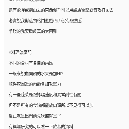
還有飛彈或劍山丟的東西似乎可以用護盾衝擊或普攻打回去
老實說我對這類格鬥遊戲(咦?)沒有很熟悉
手殘的我要盾反真的太困難
※料理怎麼配
不同的食材有各自的乘區
一般來說血開頭的水果是加HP
取得較困難的肉類會加攻擊力
有一些蔬菜是跟詠唱速度和異常耐性有關
但不是所有的食譜都能放肉類所以不見得可以加
反正就是出門前先吃飽就是了
有興趣研究的可以看一下維基的資料