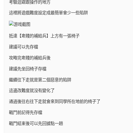
考驗迴避跟操作的地方
這裡將遊戲難度設定成最簡單會少一些陷阱
抵達【卑賤的補給兵】上方有一張椅子
建議可以先存檔
攻略完卑賤的補給兵後
建議先坐回椅子存檔
繼續往下走就是第二個惡意的陷阱
這邊改難度就沒有變化了
通過後往右往下走就會來到同學所在地前的椅子了
戰鬥前記得先存檔
戰鬥結束後可以先回據點一趟