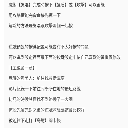
魔術【詠唱】完成時按下【護盾】或【攻擊】可以蓄能
用攻擊蓄能完會直接先揮一下
解除的方法是詠唱跟攻擊兩個一起按
遊戲預設的按鍵配置可能會有不太好按的問題
可以進到設定裡面最下面的按鍵設定中依自己喜歡的習慣做修改
【主線第一章】
覺醒的睡美人：前往找尋伊庫夏
影片紀錄一下前往同學所在地的最短路線
初見的時候其實找不到路繞了一大圈
這段先解完對之後的遊戲體驗應該會比較好
被迫往下走打【鳥籠】關卡後