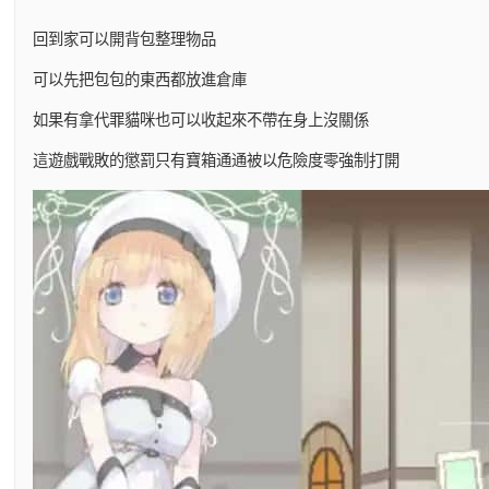
回到家可以開背包整理物品
可以先把包包的東西都放進倉庫
如果有拿代罪貓咪也可以收起來不帶在身上沒關係
這遊戲戰敗的懲罰只有寶箱通通被以危險度零強制打開