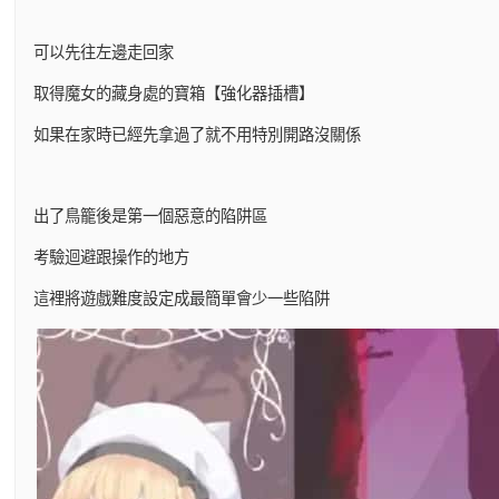
可以先往左邊走回家
取得魔女的藏身處的寶箱【強化器插槽】
如果在家時已經先拿過了就不用特別開路沒關係
出了鳥籠後是第一個惡意的陷阱區
考驗迴避跟操作的地方
這裡將遊戲難度設定成最簡單會少一些陷阱