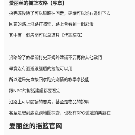
爱丽丝的摇篮攻略【序章】
採完礦後除了可以原路往回走，建議可以從右邊跳下去
回家的路上沿路打牆壁，路上會看到一個彩蛋
其中有一個房間可以拿道具【代罪貓咪】
沿路除了教學關打史萊姆外建議不要再做其他戰鬥
畢竟沒有迴避跟護盾的技能可以用
所以還是先直接回家跑完劇情的教學拿技能
跟NPC的對話建議都要看完
沿路上可以閱讀的要素，甚至是物品的說明
甚至是想到處亂跑地圖探索，也都有RPG遊戲的樂趣在
爱丽丝的摇篮官网