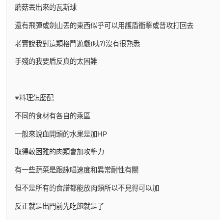
蘑菇丟出來的瓦斯球
還有飛彈或劍山丟的東西似乎可以用護盾衝擊或普攻打回去
老實說我對這類格鬥遊戲(咦?)沒有很熟悉
手殘的我要盾反真的太困難
※料理怎麼配
不同的食材有各自的乘區
一般來說血開頭的水果是加HP
取得較困難的肉類會加攻擊力
有一些蔬菜是跟詠唱速度和異常耐性有關
但不是所有的食譜都能放肉類所以不見得可以加
反正就是出門前先吃飽就是了