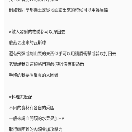
例如救同學那邊土蛇從地面鑽出來的時候可以用護盾擋
※敵人發射的物體都可以彈回去
蘑菇丟出來的瓦斯球
還有飛彈或劍山丟的東西似乎可以用護盾衝擊或普攻打回去
老實說我對這類格鬥遊戲(咦?)沒有很熟悉
手殘的我要盾反真的太困難
※料理怎麼配
不同的食材有各自的乘區
一般來說血開頭的水果是加HP
取得較困難的肉類會加攻擊力