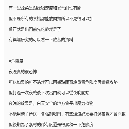
有一些蔬菜是跟詠唱速度和異常耐性有關
但不是所有的食譜都能放肉類所以不見得可以加
反正就是出門前先吃飽就是了
有興趣研究的可以看一下維基的資料
※危險度
夜晚真的很恐怖
所以如果怕打不過就可以回據點開寶箱重置危險度再繼續攻略
但打過一次夜戰後下次出門就可以從夜晚開始
夜晚的效果是，白天安全的地方會長出魔力植物
不能用椅子傳送，會強制戰鬥，有些通道必須要打過夜戰才會開啟
但後期為了素材的稀有度還是得累積一下危險度