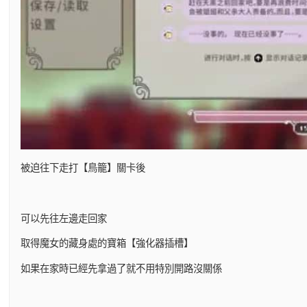
被迫往下走打【鳥籠】關卡後
可以先往左邊走回家
取得魔女的藏身處的寶箱【強化器插槽】
如果在家時已經先拿過了就不用特別開路沒關係