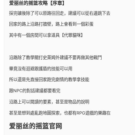
爱丽丝的摇篮攻略【序章】
採完礦後除了可以原路往回走，建議可以從右邊跳下去
回家的路上沿路打牆壁，路上會看到一個彩蛋
其中有一個房間可以拿道具【代罪貓咪】
沿路除了教學關打史萊姆外建議不要再做其他戰鬥
畢竟沒有迴避跟護盾的技能可以用
所以還是先直接回家跑完劇情的教學拿技能
跟NPC的對話建議都要看完
沿路上可以閱讀的要素，甚至是物品的說明
甚至是想到處亂跑地圖探索，也都有RPG遊戲的樂趣在
爱丽丝的摇篮官网