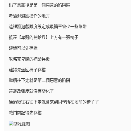
出了鳥籠後是第一個惡意的陷阱區
考驗迴避跟操作的地方
這裡將遊戲難度設定成最簡單會少一些陷阱
抵達【卑賤的補給兵】上方有一張椅子
建議可以先存檔
攻略完卑賤的補給兵後
建議先坐回椅子存檔
繼續往下走就是第二個惡意的陷阱
這邊改難度就沒有變化了
通過後往右往下走就會來到同學所在地前的椅子了
戰鬥前記得先存檔