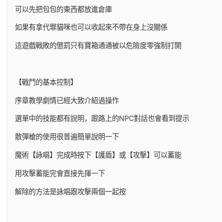
可以先把包包的東西都放進倉庫
如果有拿代罪貓咪也可以收起來不帶在身上沒關係
這遊戲戰敗的懲罰只有寶箱通通被以危險度零強制打開
【戰鬥的基本控制】
序章教學劇情已經大致介紹過操作
選單中的技能都有說明，跟路上的NPC對話也會看到提示
散彈槍的使用很普遍簡單說明一下
魔術【詠唱】完成時按下【護盾】或【攻擊】可以蓄能
用攻擊蓄能完會直接先揮一下
解除的方法是詠唱跟攻擊兩個一起按