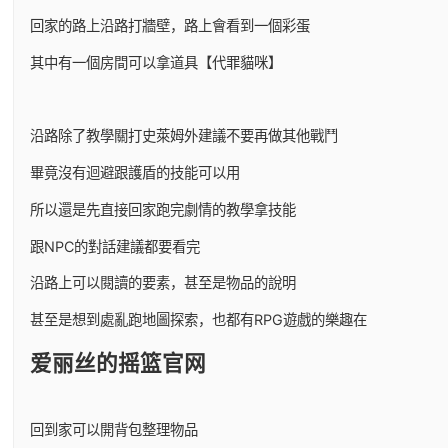
回家的路上沿路打牆壁，路上會看到一個彩蛋
其中有一個房間可以拿道具【代罪貓咪】
沿路除了教學關打史萊姆外建議不要再做其他戰鬥
畢竟沒有迴避跟護盾的技能可以用
所以還是先直接回家跑完劇情的教學拿技能
跟NPC的對話建議都要看完
沿路上可以閱讀的要素，甚至是物品的說明
甚至是想到處亂跑地圖探索，也都有RPG遊戲的樂趣在
爱丽丝的摇篮官网
回到家可以開背包整理物品