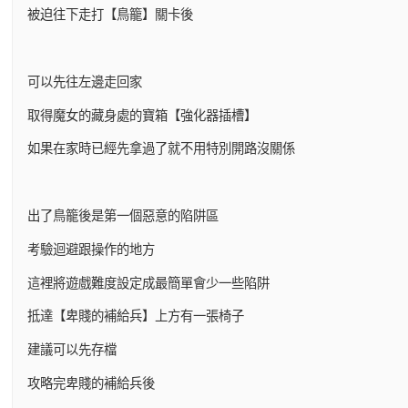
被迫往下走打【鳥籠】關卡後
可以先往左邊走回家
取得魔女的藏身處的寶箱【強化器插槽】
如果在家時已經先拿過了就不用特別開路沒關係
出了鳥籠後是第一個惡意的陷阱區
考驗迴避跟操作的地方
這裡將遊戲難度設定成最簡單會少一些陷阱
抵達【卑賤的補給兵】上方有一張椅子
建議可以先存檔
攻略完卑賤的補給兵後