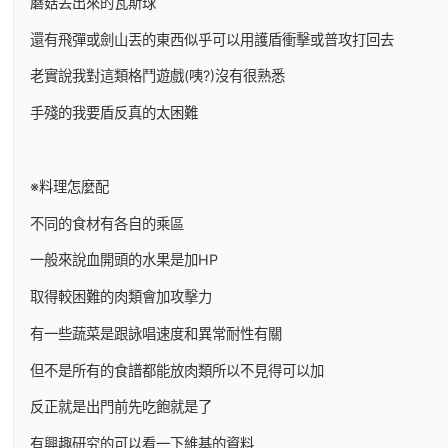
蘑菇丟出來的瓦斯球
還有飛彈或劍山丟的東西似乎可以用護盾衝擊或普攻打回去
老實說我對這類格鬥遊戲(咦?)沒有很熟悉
手殘的我要盾反真的太困難
※料理怎麼配
不同的食材有各自的乘區
一般來說血開頭的水果是加HP
取得較困難的肉類會加攻擊力
有一些蔬菜是跟詠唱速度和異常耐性有關
但不是所有的食譜都能放肉類所以不見得可以加
反正就是出門前先吃飽就是了
有興趣研究的可以看一下維基的資料