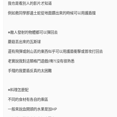
我也是看別人的影片才知道
例如救同學那邊土蛇從地面鑽出來的時候可以用護盾擋
※敵人發射的物體都可以彈回去
蘑菇丟出來的瓦斯球
還有飛彈或劍山丟的東西似乎可以用護盾衝擊或普攻打回去
老實說我對這類格鬥遊戲(咦?)沒有很熟悉
手殘的我要盾反真的太困難
※料理怎麼配
不同的食材有各自的乘區
一般來說血開頭的水果是加HP