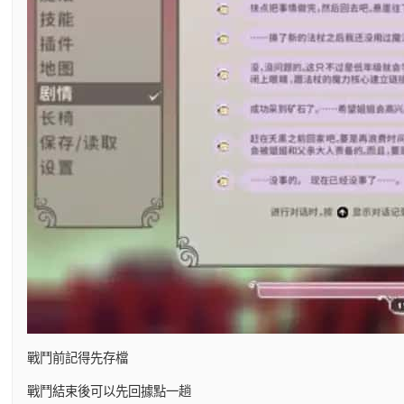
戰鬥前記得先存檔
戰鬥結束後可以先回據點一趟