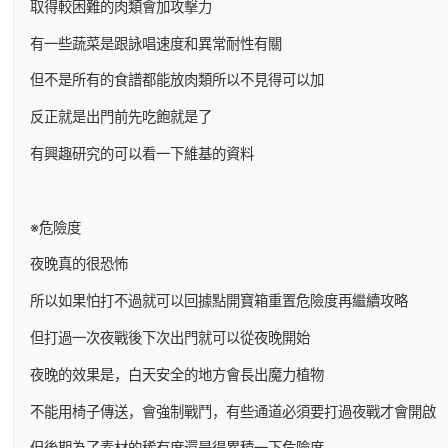
取得較困難的肉類會加攻擊力
有一些蔬菜是跟詠唱速度和異常耐性有關
但不是所有的食譜都能放肉類所以不見得可以加
反正就是出門前先吃飽就是了
有興趣研究的可以看一下維基的資料
※危險度
夜晚真的很恐怖
所以如果怕打不過就可以回據點開寶箱重置危險度再繼續攻略
但打過一次夜戰後下次出門就可以從夜晚開始
夜晚的效果是，白天安全的地方會長出魔力植物
不能用椅子傳送，會強制戰鬥，有些通道必須要打過夜戰才會開啟
但後期為了素材的稀有度還是得累積一下危險度