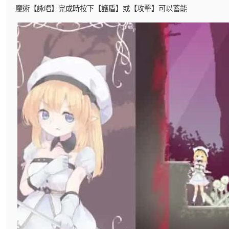
魔術【詠唱】完成時按下【護盾】或【攻擊】可以蓄能