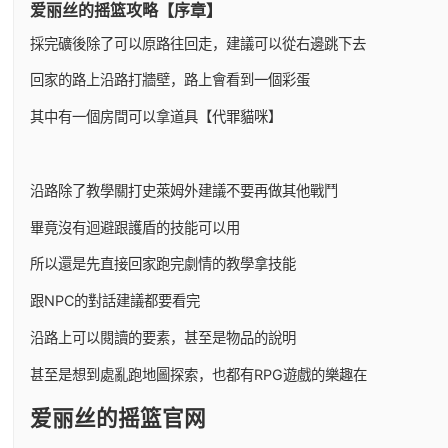
爱丽丝的摇篮攻略【序章】
採完礦後除了可以原路往回走，建議可以從右邊跳下去
回家的路上沿路打牆壁，路上會看到一個彩蛋
其中有一個房間可以拿道具【代罪貓咪】
沿路除了教學關打史萊姆外建議不要再做其他戰鬥
畢竟沒有迴避跟護盾的技能可以用
所以還是先直接回家跑完劇情的教學拿技能
跟NPC的對話建議都要看完
沿路上可以閱讀的要素，甚至是物品的說明
甚至是想到處亂跑地圖探索，也都有RPG遊戲的樂趣在
爱丽丝的摇篮官网