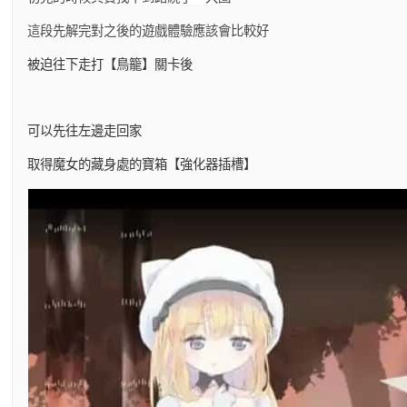
這段先解完對之後的遊戲體驗應該會比較好
被迫往下走打【鳥籠】關卡後
可以先往左邊走回家
取得魔女的藏身處的寶箱【強化器插槽】