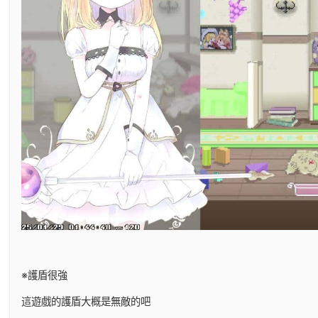
※護盾很強
這遊戲的護盾大概是無敵的吧