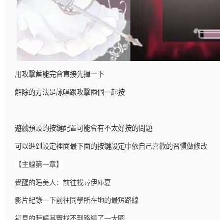
用攻擊蓄能完會直接先揮一下
解除的方法是詠唱跟攻擊兩個一起按
遊戲預設的按鍵配置可能會有不太好按的問題
可以進到設定裡面最下面的按鍵設定中依自己喜歡的習慣做修改
【主線第一章】
覺醒的睡美人：前往找尋伊庫夏
影片紀錄一下前往同學所在地的最短路線
初見的時候其實找不到路繞了一大圈