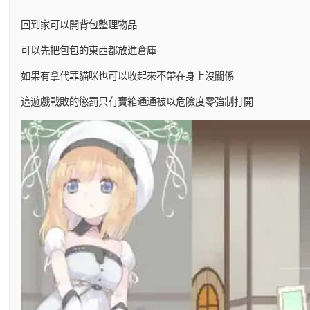
回到家可以開背包整理物品
可以先把包包的東西都放進倉庫
如果有拿代罪貓咪也可以收起來不帶在身上沒關係
這遊戲戰敗的懲罰只有寶箱通通被以危險度零強制打開