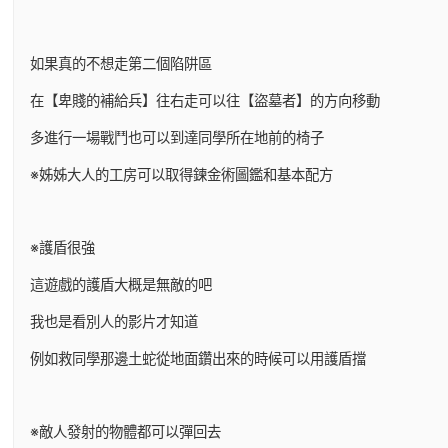
如果真的不想走第二個陷阱區
在【卑賤的補給兵】往右走可以往【盜墓者】的方向移動
多進行一場戰鬥也可以到達同學所在地前的椅子
※姊姊大人的工房可以取得鍊金術圖鑑和基本配方
※護盾很強
這遊戲的護盾大概是無敵的吧
我也是看別人的影片才知道
例如救同學那邊土蛇從地面鑽出來的時候可以用護盾擋
※敵人發射的物體都可以彈回去