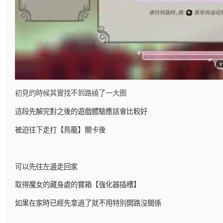
初見的時候其實找不到路繞了一大圈
這段先解完對之後的遊戲體驗應該會比較好
被迫往下走打【鳥籠】關卡後
可以先往左邊走回家
取得魔女的藏身處的寶箱【強化器插槽】
如果在家時已經先拿過了就不用特別開路沒關係