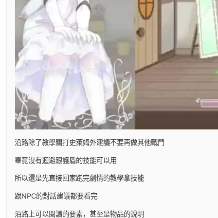
沿路除了教學關打史萊姆外建議不要再做其他戰鬥
畢竟沒有迴避跟護盾的技能可以用
所以還是先直接回家跑完劇情的教學拿技能
跟NPC的對話建議都要看完
沿路上可以閱讀的要素，甚至是物品的說明