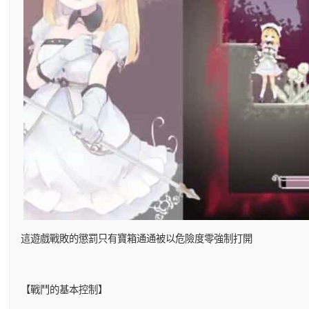
這遊戲戰敗的懲罰只有寶箱通通被以危險度零強制打開
【戰鬥的基本控制】