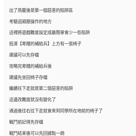
出了鳥籠後是第一個惡意的陷阱區
考驗迴避跟操作的地方
這裡將遊戲難度設定成最簡單會少一些陷阱
抵達【卑賤的補給兵】上方有一張椅子
建議可以先存檔
攻略完卑賤的補給兵後
建議先坐回椅子存檔
繼續往下走就是第二個惡意的陷阱
這邊改難度就沒有變化了
通過後往右往下走就會來到同學所在地前的椅子了
戰鬥前記得先存檔
戰鬥結束後可以先回據點一趟