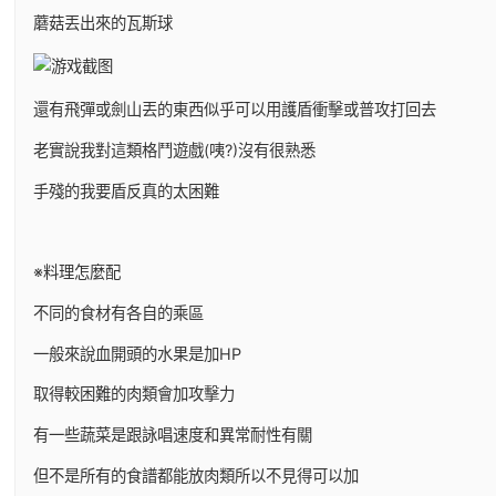
蘑菇丟出來的瓦斯球
還有飛彈或劍山丟的東西似乎可以用護盾衝擊或普攻打回去
老實說我對這類格鬥遊戲(咦?)沒有很熟悉
手殘的我要盾反真的太困難
※料理怎麼配
不同的食材有各自的乘區
一般來說血開頭的水果是加HP
取得較困難的肉類會加攻擊力
有一些蔬菜是跟詠唱速度和異常耐性有關
但不是所有的食譜都能放肉類所以不見得可以加