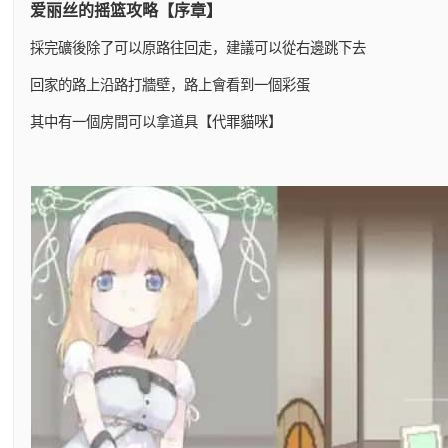
爱丽丝的摇篮攻略【序章】
採完礦後除了可以原路往回走，建議可以從右邊跳下去
回家的路上沿路打牆壁，路上會看到一個彩蛋
其中有一個房間可以拿道具【代罪貓咪】