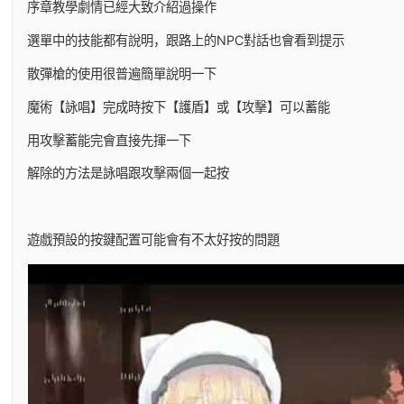
序章教學劇情已經大致介紹過操作
選單中的技能都有說明，跟路上的NPC對話也會看到提示
散彈槍的使用很普遍簡單說明一下
魔術【詠唱】完成時按下【護盾】或【攻擊】可以蓄能
用攻擊蓄能完會直接先揮一下
解除的方法是詠唱跟攻擊兩個一起按
遊戲預設的按鍵配置可能會有不太好按的問題