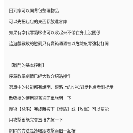
回到家可以開背包整理物品
可以先把包包的東西都放進倉庫
如果有拿代罪貓咪也可以收起來不帶在身上沒關係
這遊戲戰敗的懲罰只有寶箱通通被以危險度零強制打開
【戰鬥的基本控制】
序章教學劇情已經大致介紹過操作
選單中的技能都有說明，跟路上的NPC對話也會看到提示
散彈槍的使用很普遍簡單說明一下
魔術【詠唱】完成時按下【護盾】或【攻擊】可以蓄能
用攻擊蓄能完會直接先揮一下
解除的方法是詠唱跟攻擊兩個一起按