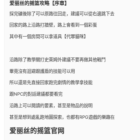
爱丽丝的摇篮攻略【序章】
採完礦後除了可以原路往回走，建議可以從右邊跳下去
回家的路上沿路打牆壁，路上會看到一個彩蛋
其中有一個房間可以拿道具【代罪貓咪】
沿路除了教學關打史萊姆外建議不要再做其他戰鬥
畢竟沒有迴避跟護盾的技能可以用
所以還是先直接回家跑完劇情的教學拿技能
跟NPC的對話建議都要看完
沿路上可以閱讀的要素，甚至是物品的說明
甚至是想到處亂跑地圖探索，也都有RPG遊戲的樂趣在
爱丽丝的摇篮官网