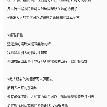
多進行一場戰鬥也可以到達同學所在地前的椅子
※姊姊大人的工房可以取得鍊金術圖鑑和基本配方
※護盾很強
這遊戲的護盾大概是無敵的吧
我也是看別人的影片才知道
例如救同學那邊土蛇從地面鑽出來的時候可以用護盾擋
※敵人發射的物體都可以彈回去
蘑菇丟出來的瓦斯球
還有飛彈或劍山丟的東西似乎可以用護盾衝擊或普攻打回去
老實說我對這類格鬥遊戲(咦?)沒有很熟悉