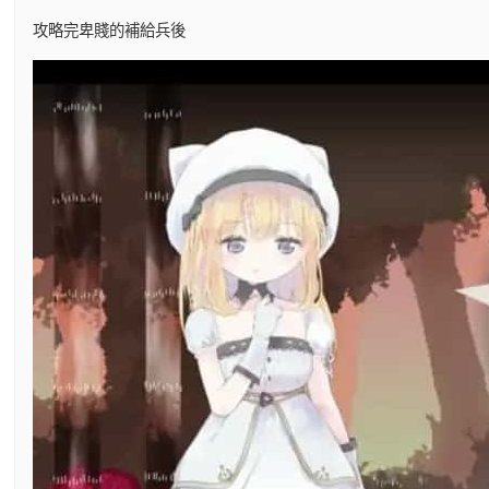
攻略完卑賤的補給兵後