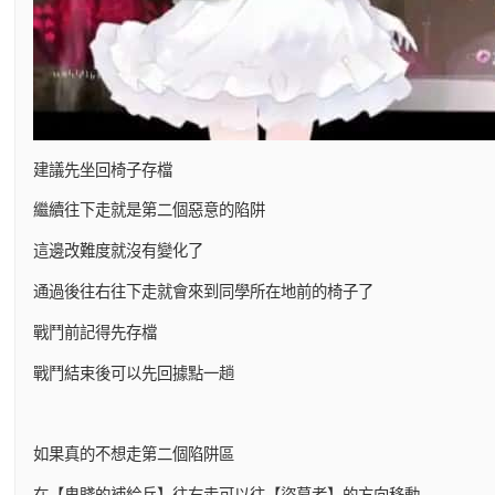
建議先坐回椅子存檔
繼續往下走就是第二個惡意的陷阱
這邊改難度就沒有變化了
通過後往右往下走就會來到同學所在地前的椅子了
戰鬥前記得先存檔
戰鬥結束後可以先回據點一趟
如果真的不想走第二個陷阱區
在【卑賤的補給兵】往右走可以往【盜墓者】的方向移動