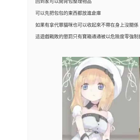
回到家可以開背包整理物品
可以先把包包的東西都放進倉庫
如果有拿代罪貓咪也可以收起來不帶在身上沒關係
這遊戲戰敗的懲罰只有寶箱通通被以危險度零強制