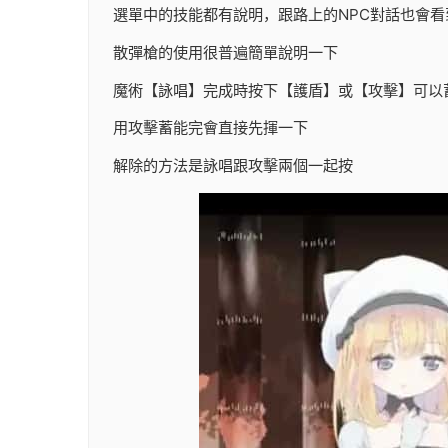
選單中的技能都有說明，跟路上的NPC對話也會看
散彈槍的使用很普遍簡單說明一下
魔術【詠唱】完成時按下【護盾】或【攻擊】可以
用攻擊蓄能完會直接先揮一下
解除的方法是詠唱跟攻擊兩個一起按