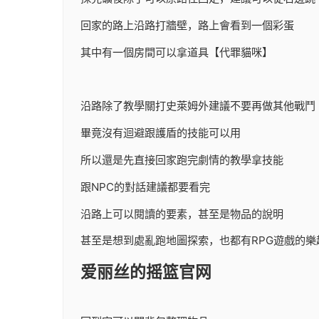
回家的路上沿路打牆壁，路上會看到一個彩蛋
其中有一個房間可以拿道具【代罪貓咪】
沿路除了教學關打史萊姆外建議不要再做其他戰鬥
畢竟沒有迴避跟護盾的技能可以用
所以還是先直接回家跑完劇情的教學拿技能
跟NPC的對話建議都要看完
沿路上可以閱讀的要素，甚至是物品的說明
甚至是想到處亂跑地圖探索，也都有RPG遊戲的樂
爱丽丝的摇篮官网