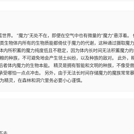
篮世界。 “魔力”无处不在，即便在空气中也有微量的“魔力”悬浮着
类生物体内所有的生物质能都倚仗于魔力的代谢，这种通过摄取魔力来
魔族体内所积蓄的魔力纯度低且不稳定，因为体内长时间无法积蓄魔力
食粮的种族，不可避免地会产生领土纠纷，以及种族的敌对。 此外，
后者体内魔力的生物本能。 精灵是拥有智能和文明的种族，不像受兽
承受哪怕一点点冲击。 另外，由于无法长时间存储魔力的魔族常常
作为精灵，在森林和洞穴里务必要小心谨慎。
下去