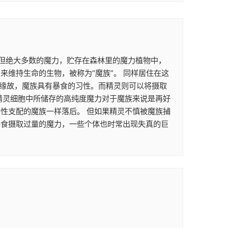
。 但绝大多数的魔力，贮存在森林里的魔力植物中，
维持生命的生物，被称为“魔族”。 同样居住在这
的缘故，魔族具有暴食的习性。而精灵则可以将摄取
精灵细胞中所储存的高纯度魔力对于魔族来说是再好
性支配的魔族一样落后。 但如果精灵不慎被魔族捕
暴食摄取过量的魔力，一些个体也时常出现失真的巨