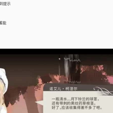
到提示
蓄能