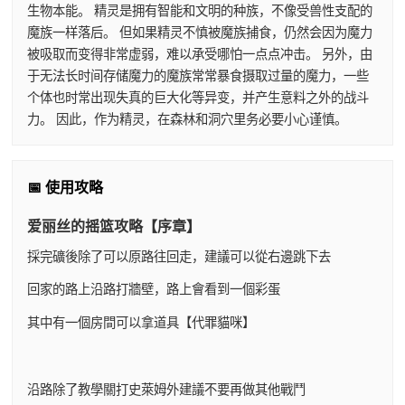
生物本能。 精灵是拥有智能和文明的种族，不像受兽性支配的
魔族一样落后。 但如果精灵不慎被魔族捕食，仍然会因为魔力
被吸取而变得非常虚弱，难以承受哪怕一点点冲击。 另外，由
于无法长时间存储魔力的魔族常常暴食摄取过量的魔力，一些
个体也时常出现失真的巨大化等异变，并产生意料之外的战斗
力。 因此，作为精灵，在森林和洞穴里务必要小心谨慎。
📅 使用攻略
爱丽丝的摇篮攻略【序章】
採完礦後除了可以原路往回走，建議可以從右邊跳下去
回家的路上沿路打牆壁，路上會看到一個彩蛋
其中有一個房間可以拿道具【代罪貓咪】
沿路除了教學關打史萊姆外建議不要再做其他戰鬥