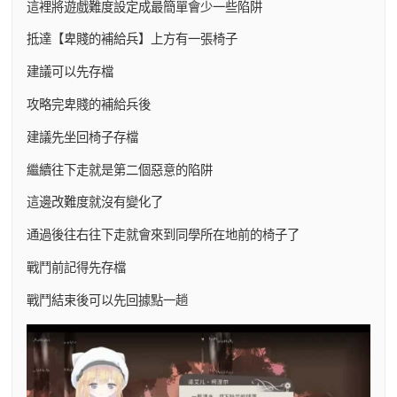
這裡將遊戲難度設定成最簡單會少一些陷阱
抵達【卑賤的補給兵】上方有一張椅子
建議可以先存檔
攻略完卑賤的補給兵後
建議先坐回椅子存檔
繼續往下走就是第二個惡意的陷阱
這邊改難度就沒有變化了
通過後往右往下走就會來到同學所在地前的椅子了
戰鬥前記得先存檔
戰鬥結束後可以先回據點一趟