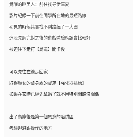
覺醒的睡美人：前往找尋伊庫夏
影片紀錄一下前往同學所在地的最短路線
初見的時候其實找不到路繞了一大圈
這段先解完對之後的遊戲體驗應該會比較好
被迫往下走打【鳥籠】關卡後
可以先往左邊走回家
取得魔女的藏身處的寶箱【強化器插槽】
如果在家時已經先拿過了就不用特別開路沒關係
出了鳥籠後是第一個惡意的陷阱區
考驗迴避跟操作的地方