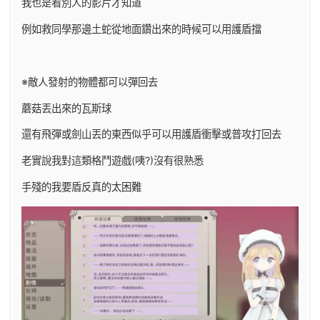
我也是看別人的影片才知道
例如救同學那邊土蛇從地面鑽出來的時候可以用護盾擋
※敵人發射的物體都可以彈回去
蘑菇丟出來的瓦斯球
還有飛彈或劍山丟的東西似乎可以用護盾衝擊或普攻打回去
老實說我對這類格鬥遊戲(咦?)沒有很熟悉
手殘的我要盾反真的太困難