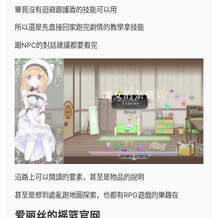
畢竟沒有迴避跟護盾的技能可以用
所以還是先直接回家跑完劇情的教學拿技能
跟NPC的對話建議都要看完
沿路上可以閱讀的要素，甚至是物品的說明
甚至是想到處亂跑地圖探索，也都有RPG遊戲的樂趣在
爱丽丝的摇篮官网