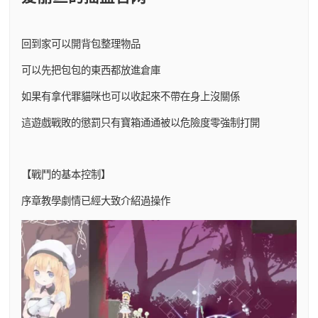
回到家可以開背包整理物品
可以先把包包的東西都放進倉庫
如果有拿代罪貓咪也可以收起來不帶在身上沒關係
這遊戲戰敗的懲罰只有寶箱通通被以危險度零強制打開
【戰鬥的基本控制】
序章教學劇情已經大致介紹過操作