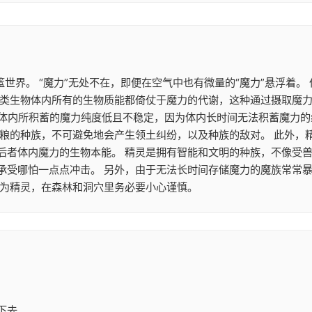
篮世界。 “魔力”无处不在，即便在空气中也有微量的“魔力”悬浮着
类生物体内所有的生物质能都倚仗于魔力的代谢，这种通过摄取魔力来
魔族体内所积蓄的魔力纯度低且不稳定，因为体内长时间无法积蓄魔力
食粮的种族，不可避免地会产生领土纠纷，以及种族的敌对。 此外，
后者体内魔力的生物本能。 精灵是拥有智能和文明的种族，不像受兽
承受哪怕一点点冲击。 另外，由于无法长时间存储魔力的魔族常常
作为精灵，在森林和洞穴里务必要小心谨慎。
下去