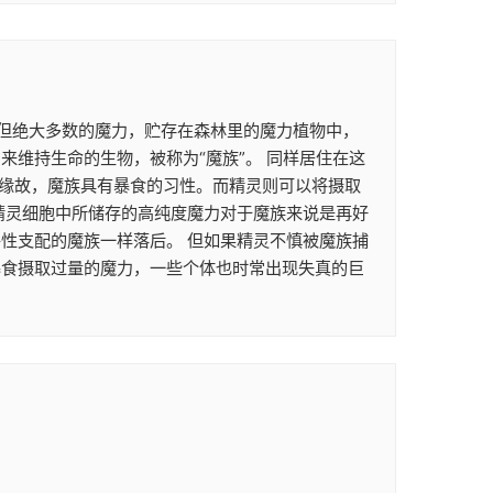
。 但绝大多数的魔力，贮存在森林里的魔力植物中，
维持生命的生物，被称为“魔族”。 同样居住在这
的缘故，魔族具有暴食的习性。而精灵则可以将摄取
精灵细胞中所储存的高纯度魔力对于魔族来说是再好
性支配的魔族一样落后。 但如果精灵不慎被魔族捕
暴食摄取过量的魔力，一些个体也时常出现失真的巨