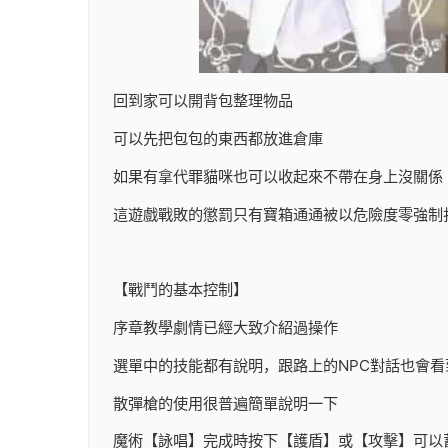
回到家可以開背包整理物品
可以先把包包的東西都放進倉庫
如果有拿代罪貓咪也可以收起來不帶在身上沒關係
這遊戲戰敗的懲罰只有寶箱通通被以危險度零強制
【戰鬥的基本控制】
序章教學劇情已經大致介紹過操作
選單中的技能都有說明，跟路上的NPC對話也會看
散彈槍的使用很普遍簡單說明一下
魔術【詠唱】完成時按下【護盾】或【攻擊】可以