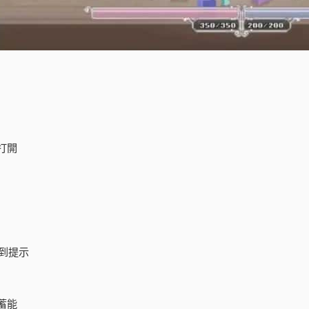
打開
到提示
蓄能