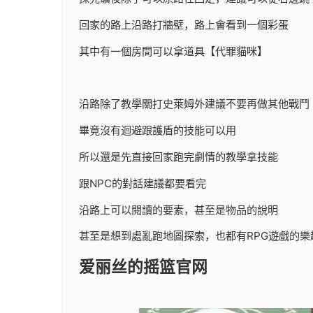
回家的路上沿路打牆壁，路上會看到一個彩蛋
其中有一個房間可以拿道具【代罪貓咪】
沿路除了教學關打史萊姆外建議不要再做其他戰鬥
畢竟沒有迴避跟護盾的技能可以用
所以還是先直接回家跑完劇情的教學拿技能
跟NPC的對話建議都要看完
沿路上可以閱讀的要素，甚至是物品的說明
甚至是想到處亂跑地圖探索，也都有RPG遊戲的樂
爱丽丝的摇篮官网