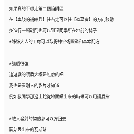
如果真的不想走第二個陷阱區
在【卑賤的補給兵】往右走可以往【盜墓者】的方向移動
多進行一場戰鬥也可以到達同學所在地前的椅子
※姊姊大人的工房可以取得鍊金術圖鑑和基本配方
※護盾很強
這遊戲的護盾大概是無敵的吧
我也是看別人的影片才知道
例如救同學那邊土蛇從地面鑽出來的時候可以用護盾擋
※敵人發射的物體都可以彈回去
蘑菇丟出來的瓦斯球