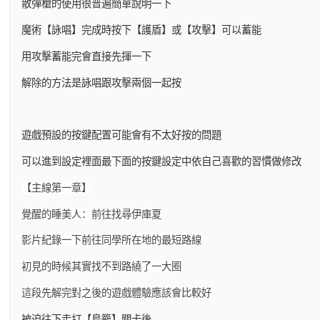
散彈槍的使用很普遍簡單說明一下
魔術【詠唱】完成時按下【護盾】或【攻擊】可以蓄能
用攻擊蓄能完會直接先揮一下
解除的方法是詠唱跟攻擊兩個一起按
遊戲預設的按鍵配置可能會有不太好按的問題
可以進到設定裡面最下面的按鍵設定中依自己喜歡的習慣做修改
【主線第一章】
覺醒的睡美人：前往找尋伊庫夏
影片紀錄一下前往同學所在地的最短路線
初見的時候其實找不到路繞了一大圈
這段先解完對之後的遊戲體驗應該會比較好
被迫往下走打【鳥籠】關卡後