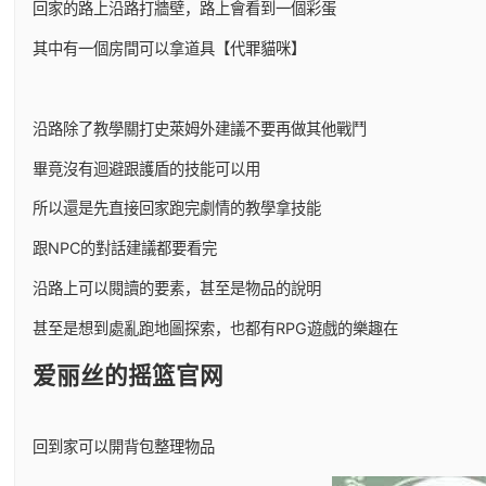
回家的路上沿路打牆壁，路上會看到一個彩蛋
其中有一個房間可以拿道具【代罪貓咪】
沿路除了教學關打史萊姆外建議不要再做其他戰鬥
畢竟沒有迴避跟護盾的技能可以用
所以還是先直接回家跑完劇情的教學拿技能
跟NPC的對話建議都要看完
沿路上可以閱讀的要素，甚至是物品的說明
甚至是想到處亂跑地圖探索，也都有RPG遊戲的樂趣在
爱丽丝的摇篮官网
回到家可以開背包整理物品