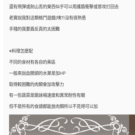
還有飛彈或劍山丟的東西似乎可以用護盾衝擊或普攻打回去
老實說我對這類格鬥遊戲(咦?)沒有很熟悉
手殘的我要盾反真的太困難
※料理怎麼配
不同的食材有各自的乘區
一般來說血開頭的水果是加HP
取得較困難的肉類會加攻擊力
有一些蔬菜是跟詠唱速度和異常耐性有關
但不是所有的食譜都能放肉類所以不見得可以加