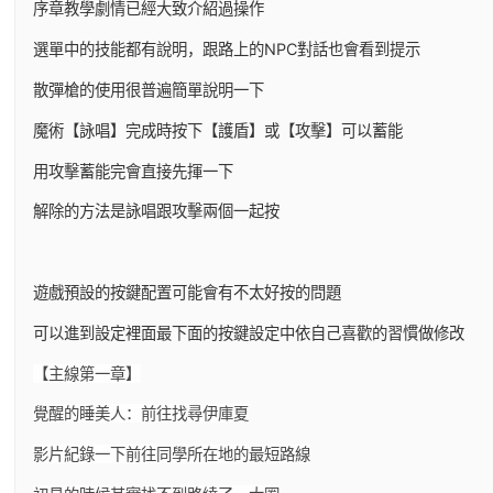
序章教學劇情已經大致介紹過操作
選單中的技能都有說明，跟路上的NPC對話也會看到提示
散彈槍的使用很普遍簡單說明一下
魔術【詠唱】完成時按下【護盾】或【攻擊】可以蓄能
用攻擊蓄能完會直接先揮一下
解除的方法是詠唱跟攻擊兩個一起按
遊戲預設的按鍵配置可能會有不太好按的問題
可以進到設定裡面最下面的按鍵設定中依自己喜歡的習慣做修改
【主線第一章】
覺醒的睡美人：前往找尋伊庫夏
影片紀錄一下前往同學所在地的最短路線