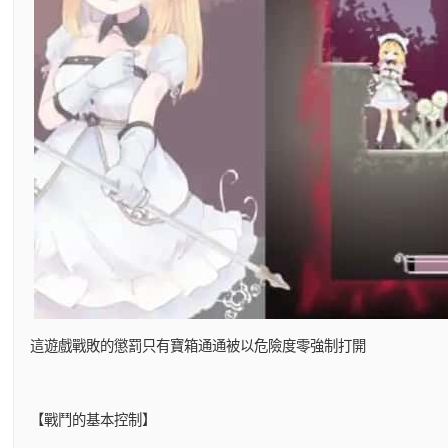
這遊戲戰敗的懲罰只有寶箱通通被以危險度零強制打開
【戰鬥的基本控制】