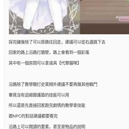
採完礦後除了可以原路往回走，建議可以從右邊跳下去
回家的路上沿路打牆壁，路上會看到一個彩蛋
其中有一個房間可以拿道具【代罪貓咪】
沿路除了教學關打史萊姆外建議不要再做其他戰鬥
畢竟沒有迴避跟護盾的技能可以用
所以還是先直接回家跑完劇情的教學拿技能
跟NPC的對話建議都要看完
沿路上可以閱讀的要素，甚至是物品的說明