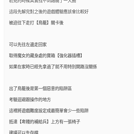
初見的時候其實找不到路繞了一大圈
這段先解完對之後的遊戲體驗應該會比較好
被迫往下走打【鳥籠】關卡後
可以先往左邊走回家
取得魔女的藏身處的寶箱【強化器插槽】
如果在家時已經先拿過了就不用特別開路沒關係
出了鳥籠後是第一個惡意的陷阱區
考驗迴避跟操作的地方
這裡將遊戲難度設定成最簡單會少一些陷阱
抵達【卑賤的補給兵】上方有一張椅子
建議可以先存檔