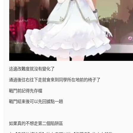
這邊改難度就沒有變化了
通過後往右往下走就會來到同學所在地前的椅子了
戰鬥前記得先存檔
戰鬥結束後可以先回據點一趟
如果真的不想走第二個陷阱區